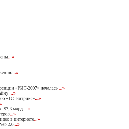
оены
...»
ижению
...»
еренции «РИТ-2007» началась
...»
тайну
...»
нию «1С–Битрикс»
...»
.»
за $3,3 млрд
...»
теров
...»
идео в интернете
...»
eb 2.0
...»