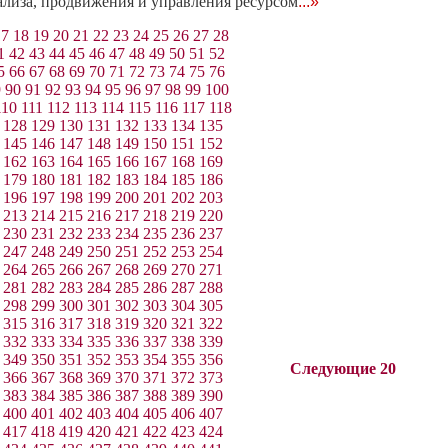
нализа, продвижения и управления ресурсом
...»
17
18
19
20
21
22
23
24
25
26
27
28
1
42
43
44
45
46
47
48
49
50
51
52
5
66
67
68
69
70
71
72
73
74
75
76
9
90
91
92
93
94
95
96
97
98
99
100
110
111
112
113
114
115
116
117
118
128
129
130
131
132
133
134
135
145
146
147
148
149
150
151
152
162
163
164
165
166
167
168
169
179
180
181
182
183
184
185
186
196
197
198
199
200
201
202
203
213
214
215
216
217
218
219
220
230
231
232
233
234
235
236
237
247
248
249
250
251
252
253
254
264
265
266
267
268
269
270
271
281
282
283
284
285
286
287
288
298
299
300
301
302
303
304
305
315
316
317
318
319
320
321
322
332
333
334
335
336
337
338
339
349
350
351
352
353
354
355
356
Следующие 20
366
367
368
369
370
371
372
373
383
384
385
386
387
388
389
390
400
401
402
403
404
405
406
407
417
418
419
420
421
422
423
424