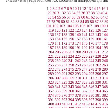
|
Page Promoter 7.5: глобальная платформа для а
27.02.2007 16:35
1
2
3
4
5
6
7
8
9
10
11
12
13
14
15
16
29
30
31
32
33
34
35
36
37
38
39
40
4
53
54
55
56
57
58
59
60
61
62
63
64
6
77
78
79
80
81
82
83
84
85
86
87
88
8
101
102
103
104
105
106
107
108
109
119
120
121
122
123
124
125
126
127
136
137
138
139
140
141
142
143
144
153
154
155
156
157
158
159
160
161
170
171
172
173
174
175
176
177
178
187
188
189
190
191
192
193
194
195
204
205
206
207
208
209
210
211
212
221
222
223
224
225
226
227
228
229
238
239
240
241
242
243
244
245
246
255
256
257
258
259
260
261
262
263
272
273
274
275
276
277
278
279
280
289
290
291
292
293
294
295
296
297
306
307
308
309
310
311
312
313
314
323
324
325
326
327
328
329
330
331
340
341
342
343
344
345
346
347
348
357
358
359
360
361
362
363
364
365
374
375
376
377
378
379
380
381
382
391
392
393
394
395
396
397
398
399
408
409
410
411
412
413
414
415
416