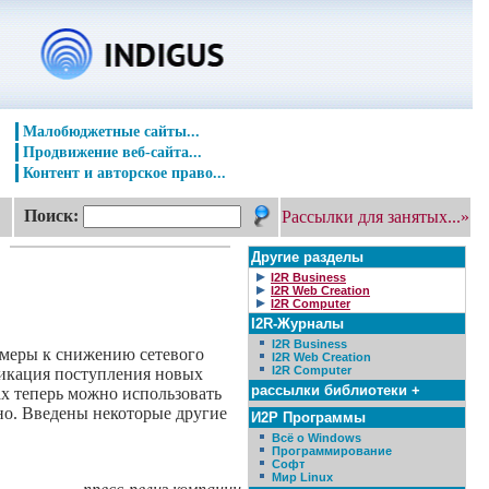
Малобюджетные сайты...
Продвижение веб-сайта...
Контент и авторское право...
Поиск:
Рассылки для занятых...»
Другие разделы
I2R Business
I2R Web Creation
I2R Computer
I2R-Журналы
I2R Business
 меры к снижению сетевого
I2R Web Creation
I2R Computer
дикация поступления новых
рассылки библиотеки +
х теперь можно использовать
но. Введены некоторые другие
И2Р Программы
Всё о Windows
Программирование
Софт
Мир Linux