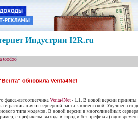
ернет Индустрии I2R.ru
"Вента" обновила Venta4Net
го факса-автоответчика
Venta4Net
- 1.1. В новой версии приняты
ала и расписания от серверной части к клиентской. Улучшена ин
нового типа модемов. В новой версии в многолинейных сервера
имер, с префиксом выхода в город и без префикса) одновремен