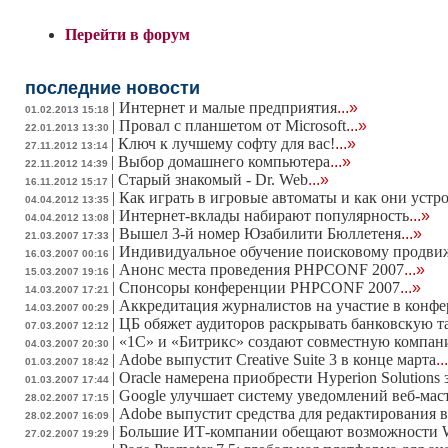
Перейти в форум
последние новости
|
Интернет и малые предприятия
...»
01.02.2013 15:18
|
Провал с планшетом от Microsoft
...»
22.01.2013 13:30
|
Ключ к лучшему софту для вас!
...»
27.11.2012 13:14
|
Выбор домашнего компьютера
...»
22.11.2012 14:39
|
Старый знакомый - Dr. Web
...»
16.11.2012 15:17
|
Как играть в игровые автоматы и как они устр
04.04.2012 13:35
|
Интернет-вклады набирают популярность
...»
04.04.2012 13:08
|
Вышел 3-й номер Юзабилити Бюллетеня
...»
21.03.2007 17:33
|
Индивидуальное обучение поисковому продв
16.03.2007 00:16
|
Анонс места проведения PHPCONF 2007
...»
15.03.2007 19:16
|
Спонсоры конференции PHPCONF 2007
...»
14.03.2007 17:21
|
Аккредитация журналистов на участие в конф
14.03.2007 00:29
|
ЦБ обяжет аудиторов раскрывать банковскую 
07.03.2007 12:12
|
«1С» и «Битрикс» создают совместную компа
04.03.2007 20:30
|
Adobe выпустит Creative Suite 3 в конце марта
..
01.03.2007 18:42
|
Oracle намерена приобрести Hyperion Solutions 
01.03.2007 17:44
|
Google улучшает систему уведомлений веб-мас
28.02.2007 17:15
|
Adobe выпустит средства для редактирования в
28.02.2007 16:09
|
Большие ИТ-компании обещают возможности W
27.02.2007 19:29