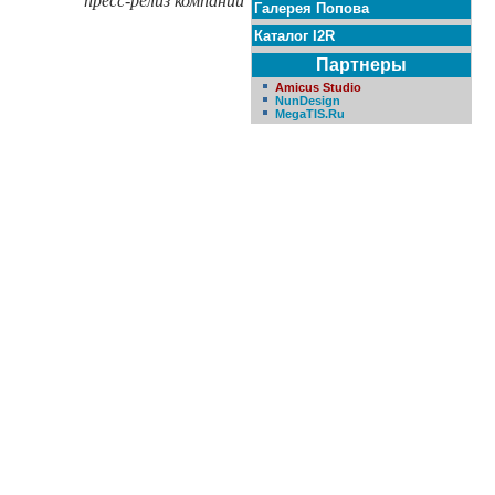
пресс-релиз компании
Галерея Попова
Каталог I2R
Партнеры
Amicus Studio
NunDesign
MegaTIS.Ru