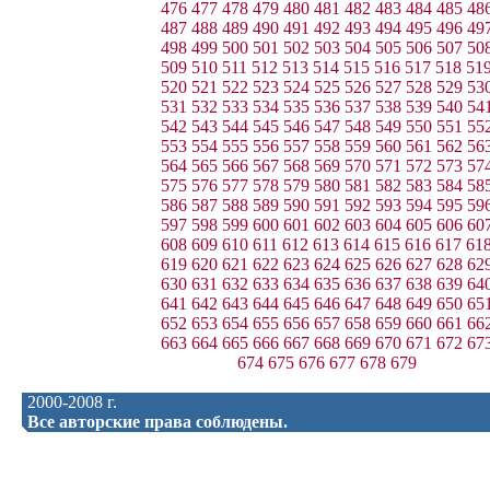
476
477
478
479
480
481
482
483
484
485
48
487
488
489
490
491
492
493
494
495
496
49
498
499
500
501
502
503
504
505
506
507
50
509
510
511
512
513
514
515
516
517
518
51
520
521
522
523
524
525
526
527
528
529
53
531
532
533
534
535
536
537
538
539
540
54
542
543
544
545
546
547
548
549
550
551
55
553
554
555
556
557
558
559
560
561
562
56
564
565
566
567
568
569
570
571
572
573
57
575
576
577
578
579
580
581
582
583
584
58
586
587
588
589
590
591
592
593
594
595
59
597
598
599
600
601
602
603
604
605
606
60
608
609
610
611
612
613
614
615
616
617
61
619
620
621
622
623
624
625
626
627
628
62
630
631
632
633
634
635
636
637
638
639
64
641
642
643
644
645
646
647
648
649
650
65
652
653
654
655
656
657
658
659
660
661
66
663
664
665
666
667
668
669
670
671
672
67
674
675
676
677
678
679
2000-2008 г.
Все авторские права соблюдены.