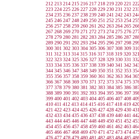
212
213
214
215
216
217
218
219
220
221
22
223
224
225
226
227
228
229
230
231
232
23
234
235
236
237
238
239
240
241
242
243
24
245
246
247
248
249
250
251
252
253
254
25
256
257
258
259
260
261
262
263
264
265
26
267
268
269
270
271
272
273
274
275
276
27
278
279
280
281
282
283
284
285
286
287
28
289
290
291
292
293
294
295
296
297
298
29
300
301
302
303
304
305
306
307
308
309
31
311
312
313
314
315
316
317
318
319
320
32
322
323
324
325
326
327
328
329
330
331
33
333
334
335
336
337
338
339
340
341
342
34
344
345
346
347
348
349
350
351
352
353
35
355
356
357
358
359
360
361
362
363
364
36
366
367
368
369
370
371
372
373
374
375
37
377
378
379
380
381
382
383
384
385
386
38
388
389
390
391
392
393
394
395
396
397
39
399
400
401
402
403
404
405
406
407
408
40
410
411
412
413
414
415
416
417
418
419
42
421
422
423
424
425
426
427
428
429
430
43
432
433
434
435
436
437
438
439
440
441
44
443
444
445
446
447
448
449
450
451
452
45
454
455
456
457
458
459
460
461
462
463
46
465
466
467
468
469
470
471
472
473
474
47
476
477
478
479
480
481
482
483
484
485
48