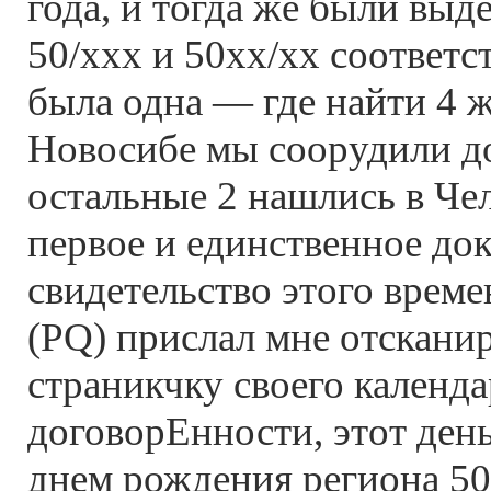
года, и тогда же были выд
50/xxx и 50xx/xx соответс
была одна — где найти 4 
Новосибе мы соорудили д
остальные 2 нашлись в Чел
первое и единственное до
свидетельство этого вре
(PQ) прислал мне отскан
страникчку своего календ
договорЕнности, этот день
днем рождения региона 50. 