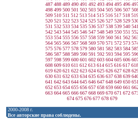
487
488
489
490
491
492
493
494
495
496
49
498
499
500
501
502
503
504
505
506
507
50
509
510
511
512
513
514
515
516
517
518
51
520
521
522
523
524
525
526
527
528
529
53
531
532
533
534
535
536
537
538
539
540
54
542
543
544
545
546
547
548
549
550
551
55
553
554
555
556
557
558
559
560
561
562
56
564
565
566
567
568
569
570
571
572
573
57
575
576
577
578
579
580
581
582
583
584
58
586
587
588
589
590
591
592
593
594
595
59
597
598
599
600
601
602
603
604
605
606
60
608
609
610
611
612
613
614
615
616
617
61
619
620
621
622
623
624
625
626
627
628
62
630
631
632
633
634
635
636
637
638
639
64
641
642
643
644
645
646
647
648
649
650
65
652
653
654
655
656
657
658
659
660
661
66
663
664
665
666
667
668
669
670
671
672
67
674
675
676
677
678
679
2000-2008 г.
Все авторские права соблюдены.