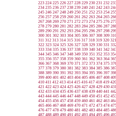
223
224
225
226
227
228
229
230
231
232
23
234
235
236
237
238
239
240
241
242
243
24
245
246
247
248
249
250
251
252
253
254
25
256
257
258
259
260
261
262
263
264
265
26
267
268
269
270
271
272
273
274
275
276
27
278
279
280
281
282
283
284
285
286
287
28
289
290
291
292
293
294
295
296
297
298
29
300
301
302
303
304
305
306
307
308
309
31
311
312
313
314
315
316
317
318
319
320
32
322
323
324
325
326
327
328
329
330
331
33
333
334
335
336
337
338
339
340
341
342
34
344
345
346
347
348
349
350
351
352
353
35
355
356
357
358
359
360
361
362
363
364
36
366
367
368
369
370
371
372
373
374
375
37
377
378
379
380
381
382
383
384
385
386
38
388
389
390
391
392
393
394
395
396
397
39
399
400
401
402
403
404
405
406
407
408
40
410
411
412
413
414
415
416
417
418
419
42
421
422
423
424
425
426
427
428
429
430
43
432
433
434
435
436
437
438
439
440
441
44
443
444
445
446
447
448
449
450
451
452
45
454
455
456
457
458
459
460
461
462
463
46
465
466
467
468
469
470
471
472
473
474
47
476
477
478
479
480
481
482
483
484
485
48
487
488
489
490
491
492
493
494
495
496
49