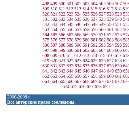
498
499
500
501
502
503
504
505
506
507
50
509
510
511
512
513
514
515
516
517
518
51
520
521
522
523
524
525
526
527
528
529
53
531
532
533
534
535
536
537
538
539
540
54
542
543
544
545
546
547
548
549
550
551
55
553
554
555
556
557
558
559
560
561
562
56
564
565
566
567
568
569
570
571
572
573
57
575
576
577
578
579
580
581
582
583
584
58
586
587
588
589
590
591
592
593
594
595
59
597
598
599
600
601
602
603
604
605
606
60
608
609
610
611
612
613
614
615
616
617
61
619
620
621
622
623
624
625
626
627
628
62
630
631
632
633
634
635
636
637
638
639
64
641
642
643
644
645
646
647
648
649
650
65
652
653
654
655
656
657
658
659
660
661
66
663
664
665
666
667
668
669
670
671
672
67
674
675
676
677
678
679
2000-2008 г.
Все авторские права соблюдены.