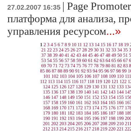
|
Page Promoter
27.02.2007 16:35
платформа для анализа, п
...»
управления ресурсом
1
2
3
4
5
6
7
8
9
10
11
12
13
14
15
16
17
18
19
21
22
23
24
25
26
27
28
29
30
31
32
33
34
35
37
38
39
40
41
42
43
44
45
46
47
48
49
50
51
53
54
55
56
57
58
59
60
61
62
63
64
65
66
67
69
70
71
72
73
74
75
76
77
78
79
80
81
82
83
85
86
87
88
89
90
91
92
93
94
95
96
97
98
99
1
101
102
103
104
105
106
107
108
109
110
11
112
113
114
115
116
117
118
119
120
121
122
1
124
125
126
127
128
129
130
131
132
133
13
135
136
137
138
139
140
141
142
143
144
14
146
147
148
149
150
151
152
153
154
155
15
157
158
159
160
161
162
163
164
165
166
16
168
169
170
171
172
173
174
175
176
177
17
179
180
181
182
183
184
185
186
187
188
18
190
191
192
193
194
195
196
197
198
199
20
201
202
203
204
205
206
207
208
209
210
21
212
213
214
215
216
217
218
219
220
221
22