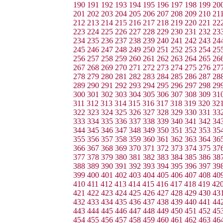
190
191
192
193
194
195
196
197
198
199
20
201
202
203
204
205
206
207
208
209
210
21
212
213
214
215
216
217
218
219
220
221
22
223
224
225
226
227
228
229
230
231
232
23
234
235
236
237
238
239
240
241
242
243
24
245
246
247
248
249
250
251
252
253
254
25
256
257
258
259
260
261
262
263
264
265
26
267
268
269
270
271
272
273
274
275
276
27
278
279
280
281
282
283
284
285
286
287
28
289
290
291
292
293
294
295
296
297
298
29
300
301
302
303
304
305
306
307
308
309
31
311
312
313
314
315
316
317
318
319
320
32
322
323
324
325
326
327
328
329
330
331
33
333
334
335
336
337
338
339
340
341
342
34
344
345
346
347
348
349
350
351
352
353
35
355
356
357
358
359
360
361
362
363
364
36
366
367
368
369
370
371
372
373
374
375
37
377
378
379
380
381
382
383
384
385
386
38
388
389
390
391
392
393
394
395
396
397
39
399
400
401
402
403
404
405
406
407
408
40
410
411
412
413
414
415
416
417
418
419
42
421
422
423
424
425
426
427
428
429
430
43
432
433
434
435
436
437
438
439
440
441
44
443
444
445
446
447
448
449
450
451
452
45
454
455
456
457
458
459
460
461
462
463
46