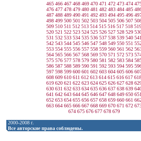
465
466
467
468
469
470
471
472
473
474
47
476
477
478
479
480
481
482
483
484
485
48
487
488
489
490
491
492
493
494
495
496
49
498
499
500
501
502
503
504
505
506
507
50
509
510
511
512
513
514
515
516
517
518
51
520
521
522
523
524
525
526
527
528
529
53
531
532
533
534
535
536
537
538
539
540
54
542
543
544
545
546
547
548
549
550
551
55
553
554
555
556
557
558
559
560
561
562
56
564
565
566
567
568
569
570
571
572
573
57
575
576
577
578
579
580
581
582
583
584
58
586
587
588
589
590
591
592
593
594
595
59
597
598
599
600
601
602
603
604
605
606
60
608
609
610
611
612
613
614
615
616
617
61
619
620
621
622
623
624
625
626
627
628
62
630
631
632
633
634
635
636
637
638
639
64
641
642
643
644
645
646
647
648
649
650
65
652
653
654
655
656
657
658
659
660
661
66
663
664
665
666
667
668
669
670
671
672
67
674
675
676
677
678
679
2000-2008 г.
Все авторские права соблюдены.