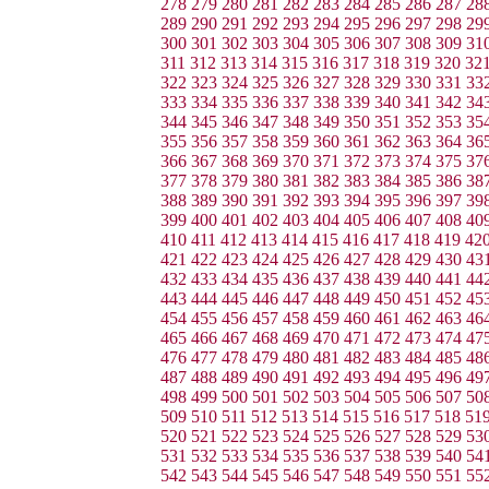
278
279
280
281
282
283
284
285
286
287
28
289
290
291
292
293
294
295
296
297
298
29
300
301
302
303
304
305
306
307
308
309
31
311
312
313
314
315
316
317
318
319
320
32
322
323
324
325
326
327
328
329
330
331
33
333
334
335
336
337
338
339
340
341
342
34
344
345
346
347
348
349
350
351
352
353
35
355
356
357
358
359
360
361
362
363
364
36
366
367
368
369
370
371
372
373
374
375
37
377
378
379
380
381
382
383
384
385
386
38
388
389
390
391
392
393
394
395
396
397
39
399
400
401
402
403
404
405
406
407
408
40
410
411
412
413
414
415
416
417
418
419
42
421
422
423
424
425
426
427
428
429
430
43
432
433
434
435
436
437
438
439
440
441
44
443
444
445
446
447
448
449
450
451
452
45
454
455
456
457
458
459
460
461
462
463
46
465
466
467
468
469
470
471
472
473
474
47
476
477
478
479
480
481
482
483
484
485
48
487
488
489
490
491
492
493
494
495
496
49
498
499
500
501
502
503
504
505
506
507
50
509
510
511
512
513
514
515
516
517
518
51
520
521
522
523
524
525
526
527
528
529
53
531
532
533
534
535
536
537
538
539
540
54
542
543
544
545
546
547
548
549
550
551
55