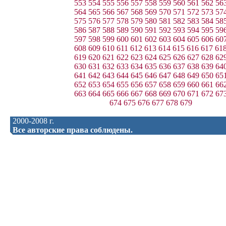
553
554
555
556
557
558
559
560
561
562
56
564
565
566
567
568
569
570
571
572
573
57
575
576
577
578
579
580
581
582
583
584
58
586
587
588
589
590
591
592
593
594
595
59
597
598
599
600
601
602
603
604
605
606
60
608
609
610
611
612
613
614
615
616
617
61
619
620
621
622
623
624
625
626
627
628
62
630
631
632
633
634
635
636
637
638
639
64
641
642
643
644
645
646
647
648
649
650
65
652
653
654
655
656
657
658
659
660
661
66
663
664
665
666
667
668
669
670
671
672
67
674
675
676
677
678
679
2000-2008 г.
Все авторские права соблюдены.