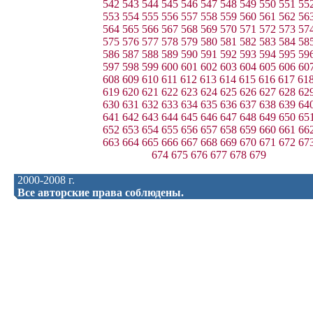
542
543
544
545
546
547
548
549
550
551
55
553
554
555
556
557
558
559
560
561
562
56
564
565
566
567
568
569
570
571
572
573
57
575
576
577
578
579
580
581
582
583
584
58
586
587
588
589
590
591
592
593
594
595
59
597
598
599
600
601
602
603
604
605
606
60
608
609
610
611
612
613
614
615
616
617
61
619
620
621
622
623
624
625
626
627
628
62
630
631
632
633
634
635
636
637
638
639
64
641
642
643
644
645
646
647
648
649
650
65
652
653
654
655
656
657
658
659
660
661
66
663
664
665
666
667
668
669
670
671
672
67
674
675
676
677
678
679
2000-2008 г.
Все авторские права соблюдены.