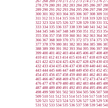
267
268
269
270
271
272
273
274
275
276
27
278
279
280
281
282
283
284
285
286
287
28
289
290
291
292
293
294
295
296
297
298
29
300
301
302
303
304
305
306
307
308
309
31
311
312
313
314
315
316
317
318
319
320
32
322
323
324
325
326
327
328
329
330
331
33
333
334
335
336
337
338
339
340
341
342
34
344
345
346
347
348
349
350
351
352
353
35
355
356
357
358
359
360
361
362
363
364
36
366
367
368
369
370
371
372
373
374
375
37
377
378
379
380
381
382
383
384
385
386
38
388
389
390
391
392
393
394
395
396
397
39
399
400
401
402
403
404
405
406
407
408
40
410
411
412
413
414
415
416
417
418
419
42
421
422
423
424
425
426
427
428
429
430
43
432
433
434
435
436
437
438
439
440
441
44
443
444
445
446
447
448
449
450
451
452
45
454
455
456
457
458
459
460
461
462
463
46
465
466
467
468
469
470
471
472
473
474
47
476
477
478
479
480
481
482
483
484
485
48
487
488
489
490
491
492
493
494
495
496
49
498
499
500
501
502
503
504
505
506
507
50
509
510
511
512
513
514
515
516
517
518
51
520
521
522
523
524
525
526
527
528
529
53
531
532
533
534
535
536
537
538
539
540
54