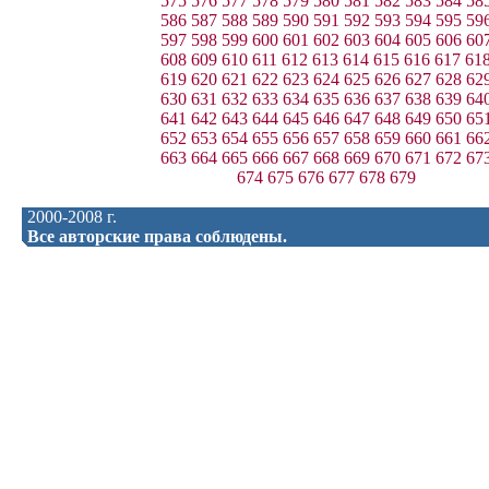
575
576
577
578
579
580
581
582
583
584
58
586
587
588
589
590
591
592
593
594
595
59
597
598
599
600
601
602
603
604
605
606
60
608
609
610
611
612
613
614
615
616
617
61
619
620
621
622
623
624
625
626
627
628
62
630
631
632
633
634
635
636
637
638
639
64
641
642
643
644
645
646
647
648
649
650
65
652
653
654
655
656
657
658
659
660
661
66
663
664
665
666
667
668
669
670
671
672
67
674
675
676
677
678
679
2000-2008 г.
Все авторские права соблюдены.