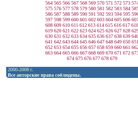
564
565
566
567
568
569
570
571
572
573
57
575
576
577
578
579
580
581
582
583
584
58
586
587
588
589
590
591
592
593
594
595
59
597
598
599
600
601
602
603
604
605
606
60
608
609
610
611
612
613
614
615
616
617
61
619
620
621
622
623
624
625
626
627
628
62
630
631
632
633
634
635
636
637
638
639
64
641
642
643
644
645
646
647
648
649
650
65
652
653
654
655
656
657
658
659
660
661
66
663
664
665
666
667
668
669
670
671
672
67
674
675
676
677
678
679
2000-2008 г.
Все авторские права соблюдены.