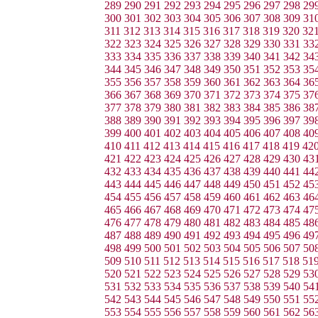
289
290
291
292
293
294
295
296
297
298
29
300
301
302
303
304
305
306
307
308
309
31
311
312
313
314
315
316
317
318
319
320
32
322
323
324
325
326
327
328
329
330
331
33
333
334
335
336
337
338
339
340
341
342
34
344
345
346
347
348
349
350
351
352
353
35
355
356
357
358
359
360
361
362
363
364
36
366
367
368
369
370
371
372
373
374
375
37
377
378
379
380
381
382
383
384
385
386
38
388
389
390
391
392
393
394
395
396
397
39
399
400
401
402
403
404
405
406
407
408
40
410
411
412
413
414
415
416
417
418
419
42
421
422
423
424
425
426
427
428
429
430
43
432
433
434
435
436
437
438
439
440
441
44
443
444
445
446
447
448
449
450
451
452
45
454
455
456
457
458
459
460
461
462
463
46
465
466
467
468
469
470
471
472
473
474
47
476
477
478
479
480
481
482
483
484
485
48
487
488
489
490
491
492
493
494
495
496
49
498
499
500
501
502
503
504
505
506
507
50
509
510
511
512
513
514
515
516
517
518
51
520
521
522
523
524
525
526
527
528
529
53
531
532
533
534
535
536
537
538
539
540
54
542
543
544
545
546
547
548
549
550
551
55
553
554
555
556
557
558
559
560
561
562
56