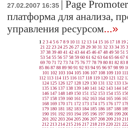
|
Page Promoter
27.02.2007 16:35
платформа для анализа, п
...»
управления ресурсом
1
2
3
4
5
6
7
8
9
10
11
12
13
14
15
16
17
18
19
21
22
23
24
25
26
27
28
29
30
31
32
33
34
35
37
38
39
40
41
42
43
44
45
46
47
48
49
50
51
53
54
55
56
57
58
59
60
61
62
63
64
65
66
67
69
70
71
72
73
74
75
76
77
78
79
80
81
82
83
85
86
87
88
89
90
91
92
93
94
95
96
97
98
99
1
101
102
103
104
105
106
107
108
109
110
11
112
113
114
115
116
117
118
119
120
121
122
1
124
125
126
127
128
129
130
131
132
133
13
135
136
137
138
139
140
141
142
143
144
14
146
147
148
149
150
151
152
153
154
155
15
157
158
159
160
161
162
163
164
165
166
16
168
169
170
171
172
173
174
175
176
177
17
179
180
181
182
183
184
185
186
187
188
18
190
191
192
193
194
195
196
197
198
199
20
201
202
203
204
205
206
207
208
209
210
21
212
213
214
215
216
217
218
219
220
221
22