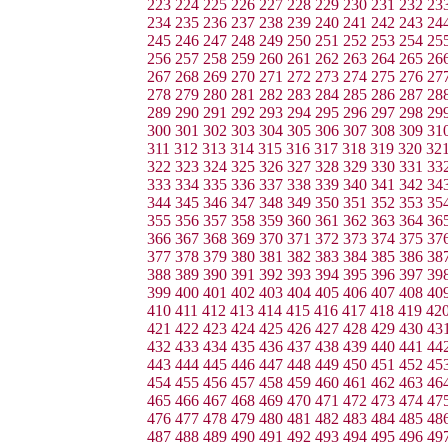
223
224
225
226
227
228
229
230
231
232
23
234
235
236
237
238
239
240
241
242
243
24
245
246
247
248
249
250
251
252
253
254
25
256
257
258
259
260
261
262
263
264
265
26
267
268
269
270
271
272
273
274
275
276
27
278
279
280
281
282
283
284
285
286
287
28
289
290
291
292
293
294
295
296
297
298
29
300
301
302
303
304
305
306
307
308
309
31
311
312
313
314
315
316
317
318
319
320
32
322
323
324
325
326
327
328
329
330
331
33
333
334
335
336
337
338
339
340
341
342
34
344
345
346
347
348
349
350
351
352
353
35
355
356
357
358
359
360
361
362
363
364
36
366
367
368
369
370
371
372
373
374
375
37
377
378
379
380
381
382
383
384
385
386
38
388
389
390
391
392
393
394
395
396
397
39
399
400
401
402
403
404
405
406
407
408
40
410
411
412
413
414
415
416
417
418
419
42
421
422
423
424
425
426
427
428
429
430
43
432
433
434
435
436
437
438
439
440
441
44
443
444
445
446
447
448
449
450
451
452
45
454
455
456
457
458
459
460
461
462
463
46
465
466
467
468
469
470
471
472
473
474
47
476
477
478
479
480
481
482
483
484
485
48
487
488
489
490
491
492
493
494
495
496
49