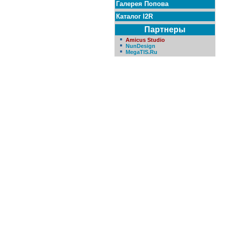
Галерея Попова
Каталог I2R
Партнеры
Amicus Studio
NunDesign
MegaTIS.Ru