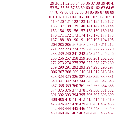
29
30
31
32
33
34
35
36
37
38
39
40
4
53
54
55
56
57
58
59
60
61
62
63
64
6
77
78
79
80
81
82
83
84
85
86
87
88
8
101
102
103
104
105
106
107
108
109
119
120
121
122
123
124
125
126
127
136
137
138
139
140
141
142
143
144
153
154
155
156
157
158
159
160
161
170
171
172
173
174
175
176
177
178
187
188
189
190
191
192
193
194
195
204
205
206
207
208
209
210
211
212
221
222
223
224
225
226
227
228
229
238
239
240
241
242
243
244
245
246
255
256
257
258
259
260
261
262
263
272
273
274
275
276
277
278
279
280
289
290
291
292
293
294
295
296
297
306
307
308
309
310
311
312
313
314
323
324
325
326
327
328
329
330
331
340
341
342
343
344
345
346
347
348
357
358
359
360
361
362
363
364
365
374
375
376
377
378
379
380
381
382
391
392
393
394
395
396
397
398
399
408
409
410
411
412
413
414
415
416
425
426
427
428
429
430
431
432
433
442
443
444
445
446
447
448
449
450
459
460
461
462
463
464
465
466
467