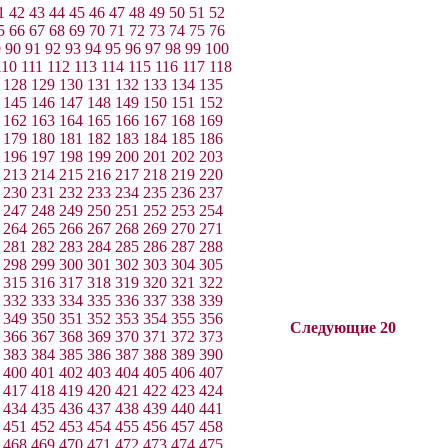
1
42
43
44
45
46
47
48
49
50
51
52
5
66
67
68
69
70
71
72
73
74
75
76
9
90
91
92
93
94
95
96
97
98
99
100
110
111
112
113
114
115
116
117
118
128
129
130
131
132
133
134
135
145
146
147
148
149
150
151
152
162
163
164
165
166
167
168
169
179
180
181
182
183
184
185
186
196
197
198
199
200
201
202
203
213
214
215
216
217
218
219
220
230
231
232
233
234
235
236
237
247
248
249
250
251
252
253
254
264
265
266
267
268
269
270
271
281
282
283
284
285
286
287
288
298
299
300
301
302
303
304
305
315
316
317
318
319
320
321
322
332
333
334
335
336
337
338
339
349
350
351
352
353
354
355
356
Следующие 20
366
367
368
369
370
371
372
373
383
384
385
386
387
388
389
390
400
401
402
403
404
405
406
407
417
418
419
420
421
422
423
424
434
435
436
437
438
439
440
441
451
452
453
454
455
456
457
458
468
469
470
471
472
473
474
475