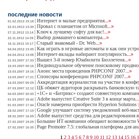
последние новости
|
Интернет и малые предприятия
...»
01.02.2013 15:18
|
Провал с планшетом от Microsoft
...»
22.01.2013 13:30
|
Ключ к лучшему софту для вас!
...»
27.11.2012 13:14
|
Выбор домашнего компьютера
...»
22.11.2012 14:39
|
Старый знакомый - Dr. Web
...»
16.11.2012 15:17
|
Как играть в игровые автоматы и как они устр
04.04.2012 13:35
|
Интернет-вклады набирают популярность
...»
04.04.2012 13:08
|
Вышел 3-й номер Юзабилити Бюллетеня
...»
21.03.2007 17:33
|
Индивидуальное обучение поисковому продв
16.03.2007 00:16
|
Анонс места проведения PHPCONF 2007
...»
15.03.2007 19:16
|
Спонсоры конференции PHPCONF 2007
...»
14.03.2007 17:21
|
Аккредитация журналистов на участие в конф
14.03.2007 00:29
|
ЦБ обяжет аудиторов раскрывать банковскую 
07.03.2007 12:12
|
«1С» и «Битрикс» создают совместную компа
04.03.2007 20:30
|
Adobe выпустит Creative Suite 3 в конце марта
..
01.03.2007 18:42
|
Oracle намерена приобрести Hyperion Solutions 
01.03.2007 17:44
|
Google улучшает систему уведомлений веб-мас
28.02.2007 17:15
|
Adobe выпустит средства для редактирования в
28.02.2007 16:09
|
Большие ИТ-компании обещают возможности W
27.02.2007 19:29
|
Page Promoter 7.5: глобальная платформа для а
27.02.2007 16:35
1
2
3
4
5
6
7
8
9
10
11
12
13
14
15
16