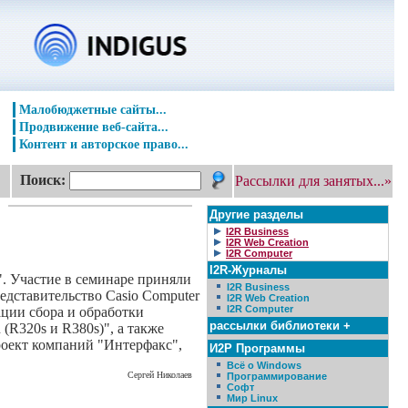
Малобюджетные сайты...
Продвижение веб-сайта...
Контент и авторское право...
Поиск:
Рассылки для занятых...»
Другие разделы
I2R Business
I2R Web Creation
I2R Computer
I2R-Журналы
. Участие в семинаре приняли
I2R Business
едставительство Casio Computer
I2R Web Creation
I2R Computer
ции сбора и обработки
рассылки библиотеки +
(R320s и R380s)", а также
роект компаний "Интерфакс",
И2Р Программы
Всё о Windows
Сергей Николаев
Программирование
Софт
Мир Linux