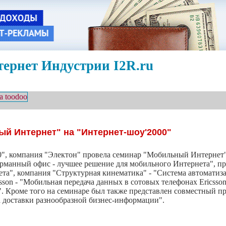
ернет Индустрии I2R.ru
й Интернет" на "Интернет-шоу'2000"
0", компания "Электон" провела семинар "Мобильный Интернет"
рманный офис - лучшее решение для мобильного Интернета", пр
та", компания "Структурная кинематика" - "Система автоматиза
on - "Мобильная передача данных в сотовых телефонах Ericsson 
 Кроме того на семинаре был также представлен совместный п
доставки разнообразной бизнес-информации".