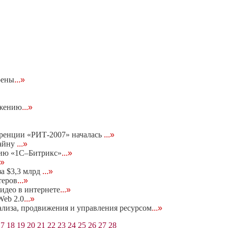
оены
...»
ижению
...»
еренции «РИТ-2007» началась
...»
тайну
...»
нию «1С–Битрикс»
...»
.»
за $3,3 млрд
...»
теров
...»
идео в интернете
...»
eb 2.0
...»
нализа, продвижения и управления ресурсом
...»
17
18
19
20
21
22
23
24
25
26
27
28