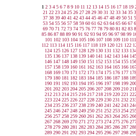
1
2
3
4
5
6
7
8
9
10
11
12
13
14
15
16
17
18
19
21
22
23
24
25
26
27
28
29
30
31
32
33
34
35
37
38
39
40
41
42
43
44
45
46
47
48
49
50
51
53
54
55
56
57
58
59
60
61
62
63
64
65
66
67
69
70
71
72
73
74
75
76
77
78
79
80
81
82
83
85
86
87
88
89
90
91
92
93
94
95
96
97
98
99
1
101
102
103
104
105
106
107
108
109
110
11
112
113
114
115
116
117
118
119
120
121
122
1
124
125
126
127
128
129
130
131
132
133
13
135
136
137
138
139
140
141
142
143
144
14
146
147
148
149
150
151
152
153
154
155
15
157
158
159
160
161
162
163
164
165
166
16
168
169
170
171
172
173
174
175
176
177
17
179
180
181
182
183
184
185
186
187
188
18
190
191
192
193
194
195
196
197
198
199
20
201
202
203
204
205
206
207
208
209
210
21
212
213
214
215
216
217
218
219
220
221
22
223
224
225
226
227
228
229
230
231
232
23
234
235
236
237
238
239
240
241
242
243
24
245
246
247
248
249
250
251
252
253
254
25
256
257
258
259
260
261
262
263
264
265
26
267
268
269
270
271
272
273
274
275
276
27
278
279
280
281
282
283
284
285
286
287
28
289
290
291
292
293
294
295
296
297
298
29