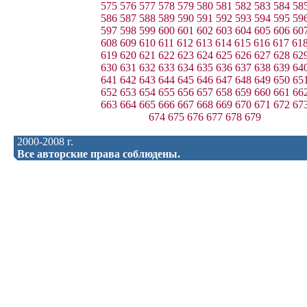
575
576
577
578
579
580
581
582
583
584
58
586
587
588
589
590
591
592
593
594
595
59
597
598
599
600
601
602
603
604
605
606
60
608
609
610
611
612
613
614
615
616
617
61
619
620
621
622
623
624
625
626
627
628
62
630
631
632
633
634
635
636
637
638
639
64
641
642
643
644
645
646
647
648
649
650
65
652
653
654
655
656
657
658
659
660
661
66
663
664
665
666
667
668
669
670
671
672
67
674
675
676
677
678
679
2000-2008 г.
Все авторские права соблюдены.