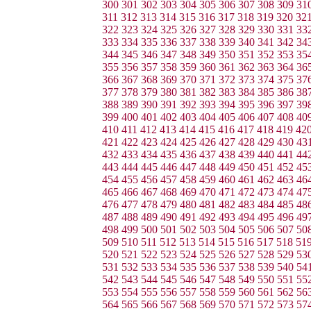
300
301
302
303
304
305
306
307
308
309
31
311
312
313
314
315
316
317
318
319
320
32
322
323
324
325
326
327
328
329
330
331
33
333
334
335
336
337
338
339
340
341
342
34
344
345
346
347
348
349
350
351
352
353
35
355
356
357
358
359
360
361
362
363
364
36
366
367
368
369
370
371
372
373
374
375
37
377
378
379
380
381
382
383
384
385
386
38
388
389
390
391
392
393
394
395
396
397
39
399
400
401
402
403
404
405
406
407
408
40
410
411
412
413
414
415
416
417
418
419
42
421
422
423
424
425
426
427
428
429
430
43
432
433
434
435
436
437
438
439
440
441
44
443
444
445
446
447
448
449
450
451
452
45
454
455
456
457
458
459
460
461
462
463
46
465
466
467
468
469
470
471
472
473
474
47
476
477
478
479
480
481
482
483
484
485
48
487
488
489
490
491
492
493
494
495
496
49
498
499
500
501
502
503
504
505
506
507
50
509
510
511
512
513
514
515
516
517
518
51
520
521
522
523
524
525
526
527
528
529
53
531
532
533
534
535
536
537
538
539
540
54
542
543
544
545
546
547
548
549
550
551
55
553
554
555
556
557
558
559
560
561
562
56
564
565
566
567
568
569
570
571
572
573
57