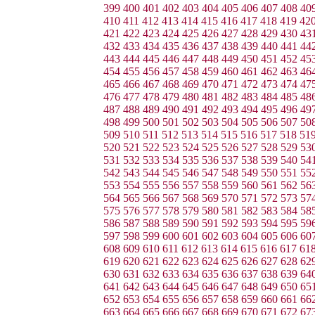
399
400
401
402
403
404
405
406
407
408
40
410
411
412
413
414
415
416
417
418
419
42
421
422
423
424
425
426
427
428
429
430
43
432
433
434
435
436
437
438
439
440
441
44
443
444
445
446
447
448
449
450
451
452
45
454
455
456
457
458
459
460
461
462
463
46
465
466
467
468
469
470
471
472
473
474
47
476
477
478
479
480
481
482
483
484
485
48
487
488
489
490
491
492
493
494
495
496
49
498
499
500
501
502
503
504
505
506
507
50
509
510
511
512
513
514
515
516
517
518
51
520
521
522
523
524
525
526
527
528
529
53
531
532
533
534
535
536
537
538
539
540
54
542
543
544
545
546
547
548
549
550
551
55
553
554
555
556
557
558
559
560
561
562
56
564
565
566
567
568
569
570
571
572
573
57
575
576
577
578
579
580
581
582
583
584
58
586
587
588
589
590
591
592
593
594
595
59
597
598
599
600
601
602
603
604
605
606
60
608
609
610
611
612
613
614
615
616
617
61
619
620
621
622
623
624
625
626
627
628
62
630
631
632
633
634
635
636
637
638
639
64
641
642
643
644
645
646
647
648
649
650
65
652
653
654
655
656
657
658
659
660
661
66
663
664
665
666
667
668
669
670
671
672
67