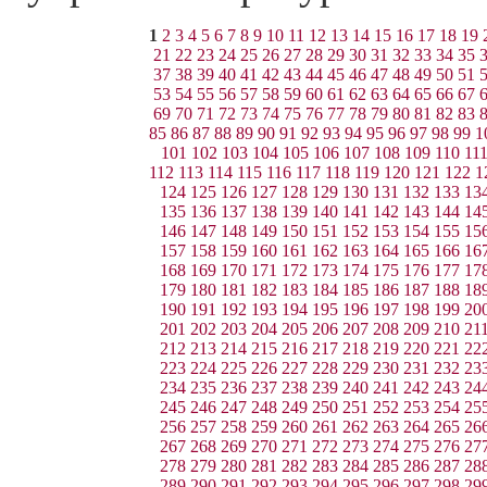
1
2
3
4
5
6
7
8
9
10
11
12
13
14
15
16
17
18
19
21
22
23
24
25
26
27
28
29
30
31
32
33
34
35
37
38
39
40
41
42
43
44
45
46
47
48
49
50
51
53
54
55
56
57
58
59
60
61
62
63
64
65
66
67
69
70
71
72
73
74
75
76
77
78
79
80
81
82
83
85
86
87
88
89
90
91
92
93
94
95
96
97
98
99
1
101
102
103
104
105
106
107
108
109
110
11
112
113
114
115
116
117
118
119
120
121
122
1
124
125
126
127
128
129
130
131
132
133
13
135
136
137
138
139
140
141
142
143
144
14
146
147
148
149
150
151
152
153
154
155
15
157
158
159
160
161
162
163
164
165
166
16
168
169
170
171
172
173
174
175
176
177
17
179
180
181
182
183
184
185
186
187
188
18
190
191
192
193
194
195
196
197
198
199
20
201
202
203
204
205
206
207
208
209
210
21
212
213
214
215
216
217
218
219
220
221
22
223
224
225
226
227
228
229
230
231
232
23
234
235
236
237
238
239
240
241
242
243
24
245
246
247
248
249
250
251
252
253
254
25
256
257
258
259
260
261
262
263
264
265
26
267
268
269
270
271
272
273
274
275
276
27
278
279
280
281
282
283
284
285
286
287
28
289
290
291
292
293
294
295
296
297
298
29