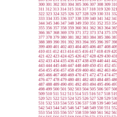
300
301
302
303
304
305
306
307
308
309
31
311
312
313
314
315
316
317
318
319
320
32
322
323
324
325
326
327
328
329
330
331
33
333
334
335
336
337
338
339
340
341
342
34
344
345
346
347
348
349
350
351
352
353
35
355
356
357
358
359
360
361
362
363
364
36
366
367
368
369
370
371
372
373
374
375
37
377
378
379
380
381
382
383
384
385
386
38
388
389
390
391
392
393
394
395
396
397
39
399
400
401
402
403
404
405
406
407
408
40
410
411
412
413
414
415
416
417
418
419
42
421
422
423
424
425
426
427
428
429
430
43
432
433
434
435
436
437
438
439
440
441
44
443
444
445
446
447
448
449
450
451
452
45
454
455
456
457
458
459
460
461
462
463
46
465
466
467
468
469
470
471
472
473
474
47
476
477
478
479
480
481
482
483
484
485
48
487
488
489
490
491
492
493
494
495
496
49
498
499
500
501
502
503
504
505
506
507
50
509
510
511
512
513
514
515
516
517
518
51
520
521
522
523
524
525
526
527
528
529
53
531
532
533
534
535
536
537
538
539
540
54
542
543
544
545
546
547
548
549
550
551
55
553
554
555
556
557
558
559
560
561
562
56