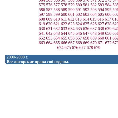
564
565
566
567
568
569
570
571
572
573
57
575
576
577
578
579
580
581
582
583
584
58
586
587
588
589
590
591
592
593
594
595
59
597
598
599
600
601
602
603
604
605
606
60
608
609
610
611
612
613
614
615
616
617
61
619
620
621
622
623
624
625
626
627
628
62
630
631
632
633
634
635
636
637
638
639
64
641
642
643
644
645
646
647
648
649
650
65
652
653
654
655
656
657
658
659
660
661
66
663
664
665
666
667
668
669
670
671
672
67
674
675
676
677
678
679
2000-2008 г.
Все авторские права соблюдены.