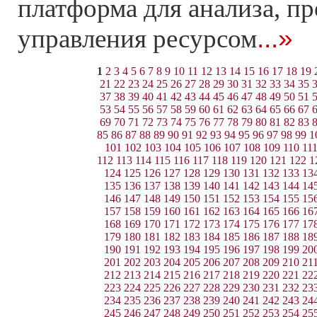
платформа для анализа, п
...»
управления ресурсом
1
2
3
4
5
6
7
8
9
10
11
12
13
14
15
16
17
18
19
21
22
23
24
25
26
27
28
29
30
31
32
33
34
35
37
38
39
40
41
42
43
44
45
46
47
48
49
50
51
53
54
55
56
57
58
59
60
61
62
63
64
65
66
67
69
70
71
72
73
74
75
76
77
78
79
80
81
82
83
85
86
87
88
89
90
91
92
93
94
95
96
97
98
99
1
101
102
103
104
105
106
107
108
109
110
11
112
113
114
115
116
117
118
119
120
121
122
1
124
125
126
127
128
129
130
131
132
133
13
135
136
137
138
139
140
141
142
143
144
14
146
147
148
149
150
151
152
153
154
155
15
157
158
159
160
161
162
163
164
165
166
16
168
169
170
171
172
173
174
175
176
177
17
179
180
181
182
183
184
185
186
187
188
18
190
191
192
193
194
195
196
197
198
199
20
201
202
203
204
205
206
207
208
209
210
21
212
213
214
215
216
217
218
219
220
221
22
223
224
225
226
227
228
229
230
231
232
23
234
235
236
237
238
239
240
241
242
243
24
245
246
247
248
249
250
251
252
253
254
25