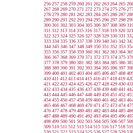
256
257
258
259
260
261
262
263
264
265
26
267
268
269
270
271
272
273
274
275
276
27
278
279
280
281
282
283
284
285
286
287
28
289
290
291
292
293
294
295
296
297
298
29
300
301
302
303
304
305
306
307
308
309
31
311
312
313
314
315
316
317
318
319
320
32
322
323
324
325
326
327
328
329
330
331
33
333
334
335
336
337
338
339
340
341
342
34
344
345
346
347
348
349
350
351
352
353
35
355
356
357
358
359
360
361
362
363
364
36
366
367
368
369
370
371
372
373
374
375
37
377
378
379
380
381
382
383
384
385
386
38
388
389
390
391
392
393
394
395
396
397
39
399
400
401
402
403
404
405
406
407
408
40
410
411
412
413
414
415
416
417
418
419
42
421
422
423
424
425
426
427
428
429
430
43
432
433
434
435
436
437
438
439
440
441
44
443
444
445
446
447
448
449
450
451
452
45
454
455
456
457
458
459
460
461
462
463
46
465
466
467
468
469
470
471
472
473
474
47
476
477
478
479
480
481
482
483
484
485
48
487
488
489
490
491
492
493
494
495
496
49
498
499
500
501
502
503
504
505
506
507
50
509
510
511
512
513
514
515
516
517
518
51
520
521
522
523
524
525
526
527
528
529
53