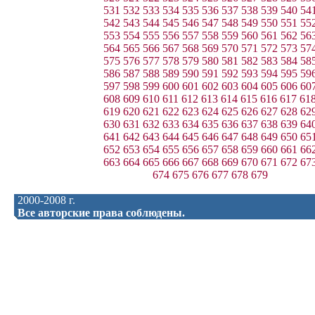
531
532
533
534
535
536
537
538
539
540
54
542
543
544
545
546
547
548
549
550
551
55
553
554
555
556
557
558
559
560
561
562
56
564
565
566
567
568
569
570
571
572
573
57
575
576
577
578
579
580
581
582
583
584
58
586
587
588
589
590
591
592
593
594
595
59
597
598
599
600
601
602
603
604
605
606
60
608
609
610
611
612
613
614
615
616
617
61
619
620
621
622
623
624
625
626
627
628
62
630
631
632
633
634
635
636
637
638
639
64
641
642
643
644
645
646
647
648
649
650
65
652
653
654
655
656
657
658
659
660
661
66
663
664
665
666
667
668
669
670
671
672
67
674
675
676
677
678
679
2000-2008 г.
Все авторские права соблюдены.