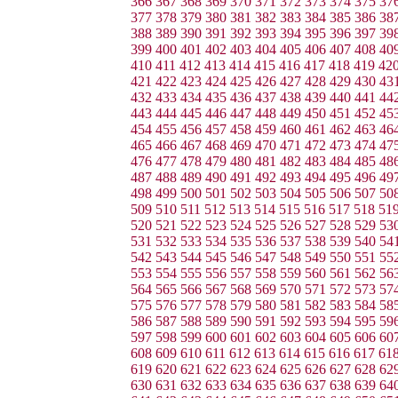
366
367
368
369
370
371
372
373
374
375
37
377
378
379
380
381
382
383
384
385
386
38
388
389
390
391
392
393
394
395
396
397
39
399
400
401
402
403
404
405
406
407
408
40
410
411
412
413
414
415
416
417
418
419
42
421
422
423
424
425
426
427
428
429
430
43
432
433
434
435
436
437
438
439
440
441
44
443
444
445
446
447
448
449
450
451
452
45
454
455
456
457
458
459
460
461
462
463
46
465
466
467
468
469
470
471
472
473
474
47
476
477
478
479
480
481
482
483
484
485
48
487
488
489
490
491
492
493
494
495
496
49
498
499
500
501
502
503
504
505
506
507
50
509
510
511
512
513
514
515
516
517
518
51
520
521
522
523
524
525
526
527
528
529
53
531
532
533
534
535
536
537
538
539
540
54
542
543
544
545
546
547
548
549
550
551
55
553
554
555
556
557
558
559
560
561
562
56
564
565
566
567
568
569
570
571
572
573
57
575
576
577
578
579
580
581
582
583
584
58
586
587
588
589
590
591
592
593
594
595
59
597
598
599
600
601
602
603
604
605
606
60
608
609
610
611
612
613
614
615
616
617
61
619
620
621
622
623
624
625
626
627
628
62
630
631
632
633
634
635
636
637
638
639
64