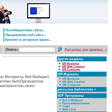
Малобюджетные сайты...
Продвижение веб-сайта...
Контент и авторское право...
Поиск:
Рассылки для занятых...»
Другие разделы
I2R Business
I2R Web Creation
I2R Computer
I2R-Журналы
ии Интернета, Веб Выбирает
I2R Business
статочно бытьПрезидентом
I2R Web Creation
I2R Computer
бъективностью своих
рассылки библиотеки +
И2Р Программы
Всё о Windows
Программирование
Софт
Мир Linux