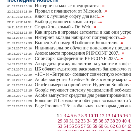
последние новости
|
Интернет и малые предприятия
...»
01.02.2013 15:18
|
Провал с планшетом от Microsoft
...»
22.01.2013 13:30
|
Ключ к лучшему софту для вас!
...»
27.11.2012 13:14
|
Выбор домашнего компьютера
...»
22.11.2012 14:39
|
Старый знакомый - Dr. Web
...»
16.11.2012 15:17
|
Как играть в игровые автоматы и как они устр
04.04.2012 13:35
|
Интернет-вклады набирают популярность
...»
04.04.2012 13:08
|
Вышел 3-й номер Юзабилити Бюллетеня
...»
21.03.2007 17:33
|
Индивидуальное обучение поисковому продв
16.03.2007 00:16
|
Анонс места проведения PHPCONF 2007
...»
15.03.2007 19:16
|
Спонсоры конференции PHPCONF 2007
...»
14.03.2007 17:21
|
Аккредитация журналистов на участие в конф
14.03.2007 00:29
|
ЦБ обяжет аудиторов раскрывать банковскую 
07.03.2007 12:12
|
«1С» и «Битрикс» создают совместную компа
04.03.2007 20:30
|
Adobe выпустит Creative Suite 3 в конце марта
..
01.03.2007 18:42
|
Oracle намерена приобрести Hyperion Solutions 
01.03.2007 17:44
|
Google улучшает систему уведомлений веб-мас
28.02.2007 17:15
|
Adobe выпустит средства для редактирования в
28.02.2007 16:09
|
Большие ИТ-компании обещают возможности W
27.02.2007 19:29
|
Page Promoter 7.5: глобальная платформа для а
27.02.2007 16:35
1
2
3
4
5
6
7
8
9
10
11
12
13
14
15
16
29
30
31
32
33
34
35
36
37
38
39
40
4
53
54
55
56
57
58
59
60
61
62
63
64
6