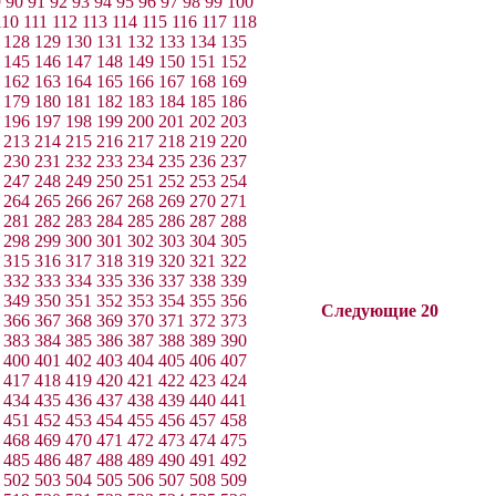
9
90
91
92
93
94
95
96
97
98
99
100
110
111
112
113
114
115
116
117
118
128
129
130
131
132
133
134
135
145
146
147
148
149
150
151
152
162
163
164
165
166
167
168
169
179
180
181
182
183
184
185
186
196
197
198
199
200
201
202
203
213
214
215
216
217
218
219
220
230
231
232
233
234
235
236
237
247
248
249
250
251
252
253
254
264
265
266
267
268
269
270
271
281
282
283
284
285
286
287
288
298
299
300
301
302
303
304
305
315
316
317
318
319
320
321
322
332
333
334
335
336
337
338
339
349
350
351
352
353
354
355
356
Следующие 20
366
367
368
369
370
371
372
373
383
384
385
386
387
388
389
390
400
401
402
403
404
405
406
407
417
418
419
420
421
422
423
424
434
435
436
437
438
439
440
441
451
452
453
454
455
456
457
458
468
469
470
471
472
473
474
475
485
486
487
488
489
490
491
492
502
503
504
505
506
507
508
509