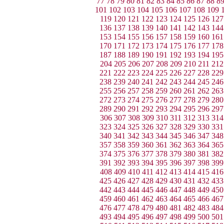
77
78
79
80
81
82
83
84
85
86
87
88
8
101
102
103
104
105
106
107
108
109
119
120
121
122
123
124
125
126
127
136
137
138
139
140
141
142
143
144
153
154
155
156
157
158
159
160
161
170
171
172
173
174
175
176
177
178
187
188
189
190
191
192
193
194
195
204
205
206
207
208
209
210
211
212
221
222
223
224
225
226
227
228
229
238
239
240
241
242
243
244
245
246
255
256
257
258
259
260
261
262
263
272
273
274
275
276
277
278
279
280
289
290
291
292
293
294
295
296
297
306
307
308
309
310
311
312
313
314
323
324
325
326
327
328
329
330
331
340
341
342
343
344
345
346
347
348
357
358
359
360
361
362
363
364
365
374
375
376
377
378
379
380
381
382
391
392
393
394
395
396
397
398
399
408
409
410
411
412
413
414
415
416
425
426
427
428
429
430
431
432
433
442
443
444
445
446
447
448
449
450
459
460
461
462
463
464
465
466
467
476
477
478
479
480
481
482
483
484
493
494
495
496
497
498
499
500
501