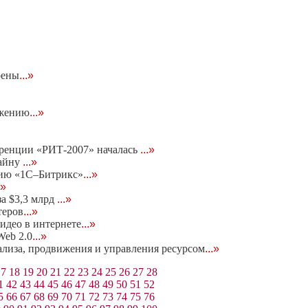
оены
...»
ижению
...»
еренции «РИТ-2007» началась
...»
тайну
...»
нию «1С–Битрикс»
...»
.»
за $3,3 млрд
...»
теров
...»
идео в интернете
...»
eb 2.0
...»
нализа, продвижения и управления ресурсом
...»
17
18
19
20
21
22
23
24
25
26
27
28
1
42
43
44
45
46
47
48
49
50
51
52
5
66
67
68
69
70
71
72
73
74
75
76