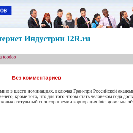
ернет Индустрии I2R.ru
Без комментариев
ию в шести номинациях, включая Гран-при Российской академ
ечего, кроме того, что для того чтобы стать человеком года до
асколько титульный спонсор премии корпорация Intel довольна о