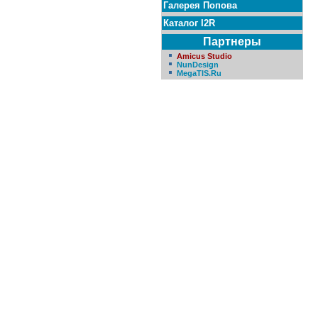
Галерея Попова
Каталог I2R
Партнеры
Amicus Studio
NunDesign
MegaTIS.Ru