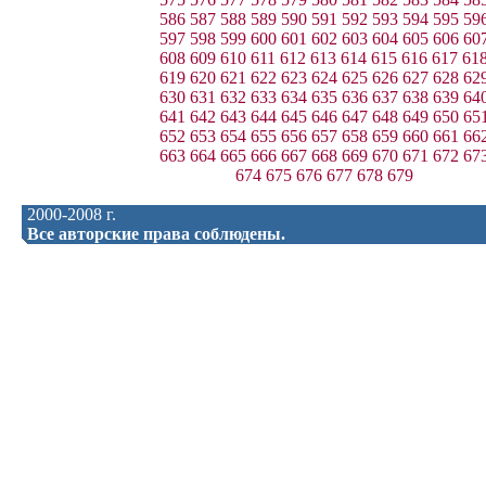
586
587
588
589
590
591
592
593
594
595
59
597
598
599
600
601
602
603
604
605
606
60
608
609
610
611
612
613
614
615
616
617
61
619
620
621
622
623
624
625
626
627
628
62
630
631
632
633
634
635
636
637
638
639
64
641
642
643
644
645
646
647
648
649
650
65
652
653
654
655
656
657
658
659
660
661
66
663
664
665
666
667
668
669
670
671
672
67
674
675
676
677
678
679
2000-2008 г.
Все авторские права соблюдены.