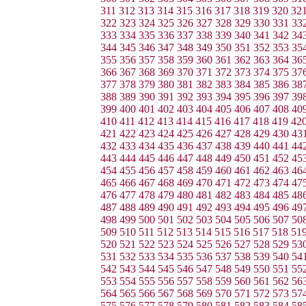
311
312
313
314
315
316
317
318
319
320
32
322
323
324
325
326
327
328
329
330
331
33
333
334
335
336
337
338
339
340
341
342
34
344
345
346
347
348
349
350
351
352
353
35
355
356
357
358
359
360
361
362
363
364
36
366
367
368
369
370
371
372
373
374
375
37
377
378
379
380
381
382
383
384
385
386
38
388
389
390
391
392
393
394
395
396
397
39
399
400
401
402
403
404
405
406
407
408
40
410
411
412
413
414
415
416
417
418
419
42
421
422
423
424
425
426
427
428
429
430
43
432
433
434
435
436
437
438
439
440
441
44
443
444
445
446
447
448
449
450
451
452
45
454
455
456
457
458
459
460
461
462
463
46
465
466
467
468
469
470
471
472
473
474
47
476
477
478
479
480
481
482
483
484
485
48
487
488
489
490
491
492
493
494
495
496
49
498
499
500
501
502
503
504
505
506
507
50
509
510
511
512
513
514
515
516
517
518
51
520
521
522
523
524
525
526
527
528
529
53
531
532
533
534
535
536
537
538
539
540
54
542
543
544
545
546
547
548
549
550
551
55
553
554
555
556
557
558
559
560
561
562
56
564
565
566
567
568
569
570
571
572
573
57
575
576
577
578
579
580
581
582
583
584
58