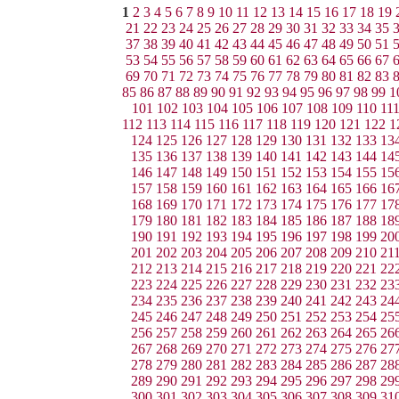
1
2
3
4
5
6
7
8
9
10
11
12
13
14
15
16
17
18
19
21
22
23
24
25
26
27
28
29
30
31
32
33
34
35
37
38
39
40
41
42
43
44
45
46
47
48
49
50
51
53
54
55
56
57
58
59
60
61
62
63
64
65
66
67
69
70
71
72
73
74
75
76
77
78
79
80
81
82
83
85
86
87
88
89
90
91
92
93
94
95
96
97
98
99
1
101
102
103
104
105
106
107
108
109
110
11
112
113
114
115
116
117
118
119
120
121
122
1
124
125
126
127
128
129
130
131
132
133
13
135
136
137
138
139
140
141
142
143
144
14
146
147
148
149
150
151
152
153
154
155
15
157
158
159
160
161
162
163
164
165
166
16
168
169
170
171
172
173
174
175
176
177
17
179
180
181
182
183
184
185
186
187
188
18
190
191
192
193
194
195
196
197
198
199
20
201
202
203
204
205
206
207
208
209
210
21
212
213
214
215
216
217
218
219
220
221
22
223
224
225
226
227
228
229
230
231
232
23
234
235
236
237
238
239
240
241
242
243
24
245
246
247
248
249
250
251
252
253
254
25
256
257
258
259
260
261
262
263
264
265
26
267
268
269
270
271
272
273
274
275
276
27
278
279
280
281
282
283
284
285
286
287
28
289
290
291
292
293
294
295
296
297
298
29
300
301
302
303
304
305
306
307
308
309
31