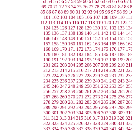
53
54
55
56
57
58
59
60
61
62
63
64
65
66
67
69
70
71
72
73
74
75
76
77
78
79
80
81
82
83
85
86
87
88
89
90
91
92
93
94
95
96
97
98
99
1
101
102
103
104
105
106
107
108
109
110
11
112
113
114
115
116
117
118
119
120
121
122
1
124
125
126
127
128
129
130
131
132
133
13
135
136
137
138
139
140
141
142
143
144
14
146
147
148
149
150
151
152
153
154
155
15
157
158
159
160
161
162
163
164
165
166
16
168
169
170
171
172
173
174
175
176
177
17
179
180
181
182
183
184
185
186
187
188
18
190
191
192
193
194
195
196
197
198
199
20
201
202
203
204
205
206
207
208
209
210
21
212
213
214
215
216
217
218
219
220
221
22
223
224
225
226
227
228
229
230
231
232
23
234
235
236
237
238
239
240
241
242
243
24
245
246
247
248
249
250
251
252
253
254
25
256
257
258
259
260
261
262
263
264
265
26
267
268
269
270
271
272
273
274
275
276
27
278
279
280
281
282
283
284
285
286
287
28
289
290
291
292
293
294
295
296
297
298
29
300
301
302
303
304
305
306
307
308
309
31
311
312
313
314
315
316
317
318
319
320
32
322
323
324
325
326
327
328
329
330
331
33
333
334
335
336
337
338
339
340
341
342
34