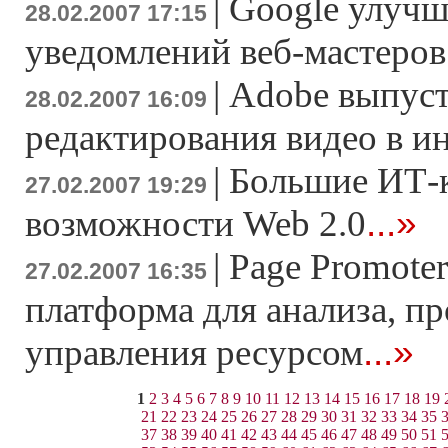
|
Google улучш
28.02.2007 17:15
уведомлений веб-мастеров
|
Adobe выпуст
28.02.2007 16:09
редактирования видео в и
|
Большие ИТ-
27.02.2007 19:29
...»
возможности Web 2.0
|
Page Promoter
27.02.2007 16:35
платформа для анализа, п
...»
управления ресурсом
1
2
3
4
5
6
7
8
9
10
11
12
13
14
15
16
17
18
19
21
22
23
24
25
26
27
28
29
30
31
32
33
34
35
37
38
39
40
41
42
43
44
45
46
47
48
49
50
51