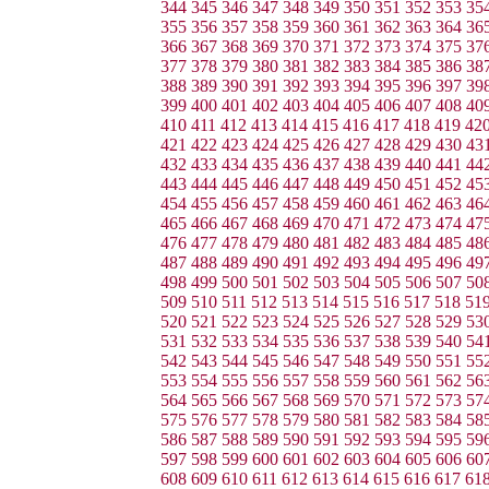
344
345
346
347
348
349
350
351
352
353
35
355
356
357
358
359
360
361
362
363
364
36
366
367
368
369
370
371
372
373
374
375
37
377
378
379
380
381
382
383
384
385
386
38
388
389
390
391
392
393
394
395
396
397
39
399
400
401
402
403
404
405
406
407
408
40
410
411
412
413
414
415
416
417
418
419
42
421
422
423
424
425
426
427
428
429
430
43
432
433
434
435
436
437
438
439
440
441
44
443
444
445
446
447
448
449
450
451
452
45
454
455
456
457
458
459
460
461
462
463
46
465
466
467
468
469
470
471
472
473
474
47
476
477
478
479
480
481
482
483
484
485
48
487
488
489
490
491
492
493
494
495
496
49
498
499
500
501
502
503
504
505
506
507
50
509
510
511
512
513
514
515
516
517
518
51
520
521
522
523
524
525
526
527
528
529
53
531
532
533
534
535
536
537
538
539
540
54
542
543
544
545
546
547
548
549
550
551
55
553
554
555
556
557
558
559
560
561
562
56
564
565
566
567
568
569
570
571
572
573
57
575
576
577
578
579
580
581
582
583
584
58
586
587
588
589
590
591
592
593
594
595
59
597
598
599
600
601
602
603
604
605
606
60
608
609
610
611
612
613
614
615
616
617
61