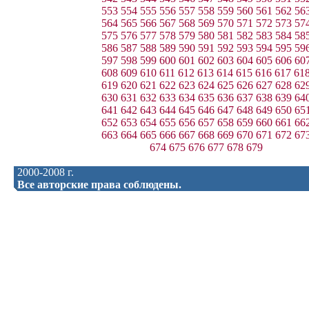
553
554
555
556
557
558
559
560
561
562
56
564
565
566
567
568
569
570
571
572
573
57
575
576
577
578
579
580
581
582
583
584
58
586
587
588
589
590
591
592
593
594
595
59
597
598
599
600
601
602
603
604
605
606
60
608
609
610
611
612
613
614
615
616
617
61
619
620
621
622
623
624
625
626
627
628
62
630
631
632
633
634
635
636
637
638
639
64
641
642
643
644
645
646
647
648
649
650
65
652
653
654
655
656
657
658
659
660
661
66
663
664
665
666
667
668
669
670
671
672
67
674
675
676
677
678
679
2000-2008 г.
Все авторские права соблюдены.