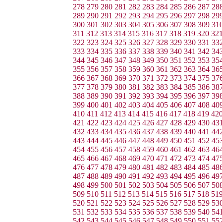
278
279
280
281
282
283
284
285
286
287
28
289
290
291
292
293
294
295
296
297
298
29
300
301
302
303
304
305
306
307
308
309
31
311
312
313
314
315
316
317
318
319
320
32
322
323
324
325
326
327
328
329
330
331
33
333
334
335
336
337
338
339
340
341
342
34
344
345
346
347
348
349
350
351
352
353
35
355
356
357
358
359
360
361
362
363
364
36
366
367
368
369
370
371
372
373
374
375
37
377
378
379
380
381
382
383
384
385
386
38
388
389
390
391
392
393
394
395
396
397
39
399
400
401
402
403
404
405
406
407
408
40
410
411
412
413
414
415
416
417
418
419
42
421
422
423
424
425
426
427
428
429
430
43
432
433
434
435
436
437
438
439
440
441
44
443
444
445
446
447
448
449
450
451
452
45
454
455
456
457
458
459
460
461
462
463
46
465
466
467
468
469
470
471
472
473
474
47
476
477
478
479
480
481
482
483
484
485
48
487
488
489
490
491
492
493
494
495
496
49
498
499
500
501
502
503
504
505
506
507
50
509
510
511
512
513
514
515
516
517
518
51
520
521
522
523
524
525
526
527
528
529
53
531
532
533
534
535
536
537
538
539
540
54
542
543
544
545
546
547
548
549
550
551
55