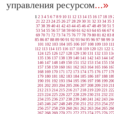
управления ресурсом
...»
1
2
3
4
5
6
7
8
9
10
11
12
13
14
15
16
17
18
19
21
22
23
24
25
26
27
28
29
30
31
32
33
34
35
37
38
39
40
41
42
43
44
45
46
47
48
49
50
51
53
54
55
56
57
58
59
60
61
62
63
64
65
66
67
69
70
71
72
73
74
75
76
77
78
79
80
81
82
83
85
86
87
88
89
90
91
92
93
94
95
96
97
98
99
1
101
102
103
104
105
106
107
108
109
110
11
112
113
114
115
116
117
118
119
120
121
122
1
124
125
126
127
128
129
130
131
132
133
13
135
136
137
138
139
140
141
142
143
144
14
146
147
148
149
150
151
152
153
154
155
15
157
158
159
160
161
162
163
164
165
166
16
168
169
170
171
172
173
174
175
176
177
17
179
180
181
182
183
184
185
186
187
188
18
190
191
192
193
194
195
196
197
198
199
20
201
202
203
204
205
206
207
208
209
210
21
212
213
214
215
216
217
218
219
220
221
22
223
224
225
226
227
228
229
230
231
232
23
234
235
236
237
238
239
240
241
242
243
24
245
246
247
248
249
250
251
252
253
254
25
256
257
258
259
260
261
262
263
264
265
26
267
268
269
270
271
272
273
274
275
276
27