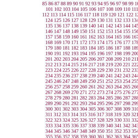
85
86
87
88
89
90
91
92
93
94
95
96
97
98
99
1
101
102
103
104
105
106
107
108
109
110
11
112
113
114
115
116
117
118
119
120
121
122
1
124
125
126
127
128
129
130
131
132
133
13
135
136
137
138
139
140
141
142
143
144
14
146
147
148
149
150
151
152
153
154
155
15
157
158
159
160
161
162
163
164
165
166
16
168
169
170
171
172
173
174
175
176
177
17
179
180
181
182
183
184
185
186
187
188
18
190
191
192
193
194
195
196
197
198
199
20
201
202
203
204
205
206
207
208
209
210
21
212
213
214
215
216
217
218
219
220
221
22
223
224
225
226
227
228
229
230
231
232
23
234
235
236
237
238
239
240
241
242
243
24
245
246
247
248
249
250
251
252
253
254
25
256
257
258
259
260
261
262
263
264
265
26
267
268
269
270
271
272
273
274
275
276
27
278
279
280
281
282
283
284
285
286
287
28
289
290
291
292
293
294
295
296
297
298
29
300
301
302
303
304
305
306
307
308
309
31
311
312
313
314
315
316
317
318
319
320
32
322
323
324
325
326
327
328
329
330
331
33
333
334
335
336
337
338
339
340
341
342
34
344
345
346
347
348
349
350
351
352
353
35
355
356
357
358
359
360
361
362
363
364
36