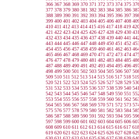
366
367
368
369
370
371
372
373
374
375
37
377
378
379
380
381
382
383
384
385
386
38
388
389
390
391
392
393
394
395
396
397
39
399
400
401
402
403
404
405
406
407
408
40
410
411
412
413
414
415
416
417
418
419
42
421
422
423
424
425
426
427
428
429
430
43
432
433
434
435
436
437
438
439
440
441
44
443
444
445
446
447
448
449
450
451
452
45
454
455
456
457
458
459
460
461
462
463
46
465
466
467
468
469
470
471
472
473
474
47
476
477
478
479
480
481
482
483
484
485
48
487
488
489
490
491
492
493
494
495
496
49
498
499
500
501
502
503
504
505
506
507
50
509
510
511
512
513
514
515
516
517
518
51
520
521
522
523
524
525
526
527
528
529
53
531
532
533
534
535
536
537
538
539
540
54
542
543
544
545
546
547
548
549
550
551
55
553
554
555
556
557
558
559
560
561
562
56
564
565
566
567
568
569
570
571
572
573
57
575
576
577
578
579
580
581
582
583
584
58
586
587
588
589
590
591
592
593
594
595
59
597
598
599
600
601
602
603
604
605
606
60
608
609
610
611
612
613
614
615
616
617
61
619
620
621
622
623
624
625
626
627
628
62
630
631
632
633
634
635
636
637
638
639
64