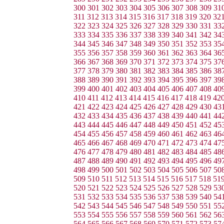
300
301
302
303
304
305
306
307
308
309
31
311
312
313
314
315
316
317
318
319
320
32
322
323
324
325
326
327
328
329
330
331
33
333
334
335
336
337
338
339
340
341
342
34
344
345
346
347
348
349
350
351
352
353
35
355
356
357
358
359
360
361
362
363
364
36
366
367
368
369
370
371
372
373
374
375
37
377
378
379
380
381
382
383
384
385
386
38
388
389
390
391
392
393
394
395
396
397
39
399
400
401
402
403
404
405
406
407
408
40
410
411
412
413
414
415
416
417
418
419
42
421
422
423
424
425
426
427
428
429
430
43
432
433
434
435
436
437
438
439
440
441
44
443
444
445
446
447
448
449
450
451
452
45
454
455
456
457
458
459
460
461
462
463
46
465
466
467
468
469
470
471
472
473
474
47
476
477
478
479
480
481
482
483
484
485
48
487
488
489
490
491
492
493
494
495
496
49
498
499
500
501
502
503
504
505
506
507
50
509
510
511
512
513
514
515
516
517
518
51
520
521
522
523
524
525
526
527
528
529
53
531
532
533
534
535
536
537
538
539
540
54
542
543
544
545
546
547
548
549
550
551
55
553
554
555
556
557
558
559
560
561
562
56
564
565
566
567
568
569
570
571
572
573
57