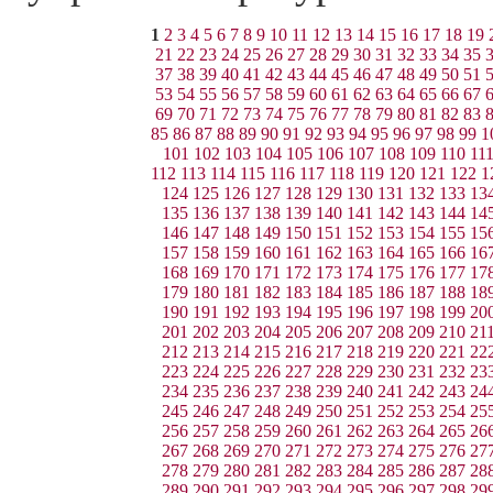
1
2
3
4
5
6
7
8
9
10
11
12
13
14
15
16
17
18
19
21
22
23
24
25
26
27
28
29
30
31
32
33
34
35
37
38
39
40
41
42
43
44
45
46
47
48
49
50
51
53
54
55
56
57
58
59
60
61
62
63
64
65
66
67
69
70
71
72
73
74
75
76
77
78
79
80
81
82
83
85
86
87
88
89
90
91
92
93
94
95
96
97
98
99
1
101
102
103
104
105
106
107
108
109
110
11
112
113
114
115
116
117
118
119
120
121
122
1
124
125
126
127
128
129
130
131
132
133
13
135
136
137
138
139
140
141
142
143
144
14
146
147
148
149
150
151
152
153
154
155
15
157
158
159
160
161
162
163
164
165
166
16
168
169
170
171
172
173
174
175
176
177
17
179
180
181
182
183
184
185
186
187
188
18
190
191
192
193
194
195
196
197
198
199
20
201
202
203
204
205
206
207
208
209
210
21
212
213
214
215
216
217
218
219
220
221
22
223
224
225
226
227
228
229
230
231
232
23
234
235
236
237
238
239
240
241
242
243
24
245
246
247
248
249
250
251
252
253
254
25
256
257
258
259
260
261
262
263
264
265
26
267
268
269
270
271
272
273
274
275
276
27
278
279
280
281
282
283
284
285
286
287
28
289
290
291
292
293
294
295
296
297
298
29