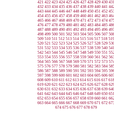
421
422
423
424
425
426
427
428
429
430
43
432
433
434
435
436
437
438
439
440
441
44
443
444
445
446
447
448
449
450
451
452
45
454
455
456
457
458
459
460
461
462
463
46
465
466
467
468
469
470
471
472
473
474
47
476
477
478
479
480
481
482
483
484
485
48
487
488
489
490
491
492
493
494
495
496
49
498
499
500
501
502
503
504
505
506
507
50
509
510
511
512
513
514
515
516
517
518
51
520
521
522
523
524
525
526
527
528
529
53
531
532
533
534
535
536
537
538
539
540
54
542
543
544
545
546
547
548
549
550
551
55
553
554
555
556
557
558
559
560
561
562
56
564
565
566
567
568
569
570
571
572
573
57
575
576
577
578
579
580
581
582
583
584
58
586
587
588
589
590
591
592
593
594
595
59
597
598
599
600
601
602
603
604
605
606
60
608
609
610
611
612
613
614
615
616
617
61
619
620
621
622
623
624
625
626
627
628
62
630
631
632
633
634
635
636
637
638
639
64
641
642
643
644
645
646
647
648
649
650
65
652
653
654
655
656
657
658
659
660
661
66
663
664
665
666
667
668
669
670
671
672
67
674
675
676
677
678
679