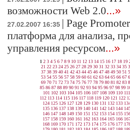
...»
возможности Web 2.0
|
Page Promoter
27.02.2007 16:35
платформа для анализа, п
...»
управления ресурсом
1
2
3
4
5
6
7
8
9
10
11
12
13
14
15
16
17
18
19
21
22
23
24
25
26
27
28
29
30
31
32
33
34
35
37
38
39
40
41
42
43
44
45
46
47
48
49
50
51
53
54
55
56
57
58
59
60
61
62
63
64
65
66
67
69
70
71
72
73
74
75
76
77
78
79
80
81
82
83
85
86
87
88
89
90
91
92
93
94
95
96
97
98
99
1
101
102
103
104
105
106
107
108
109
110
11
112
113
114
115
116
117
118
119
120
121
122
1
124
125
126
127
128
129
130
131
132
133
13
135
136
137
138
139
140
141
142
143
144
14
146
147
148
149
150
151
152
153
154
155
15
157
158
159
160
161
162
163
164
165
166
16
168
169
170
171
172
173
174
175
176
177
17
179
180
181
182
183
184
185
186
187
188
18