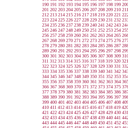
190
191
192
193
194
195
196
197
198
199
20
201
202
203
204
205
206
207
208
209
210
21
212
213
214
215
216
217
218
219
220
221
22
223
224
225
226
227
228
229
230
231
232
23
234
235
236
237
238
239
240
241
242
243
24
245
246
247
248
249
250
251
252
253
254
25
256
257
258
259
260
261
262
263
264
265
26
267
268
269
270
271
272
273
274
275
276
27
278
279
280
281
282
283
284
285
286
287
28
289
290
291
292
293
294
295
296
297
298
29
300
301
302
303
304
305
306
307
308
309
31
311
312
313
314
315
316
317
318
319
320
32
322
323
324
325
326
327
328
329
330
331
33
333
334
335
336
337
338
339
340
341
342
34
344
345
346
347
348
349
350
351
352
353
35
355
356
357
358
359
360
361
362
363
364
36
366
367
368
369
370
371
372
373
374
375
37
377
378
379
380
381
382
383
384
385
386
38
388
389
390
391
392
393
394
395
396
397
39
399
400
401
402
403
404
405
406
407
408
40
410
411
412
413
414
415
416
417
418
419
42
421
422
423
424
425
426
427
428
429
430
43
432
433
434
435
436
437
438
439
440
441
44
443
444
445
446
447
448
449
450
451
452
45
454
455
456
457
458
459
460
461
462
463
46