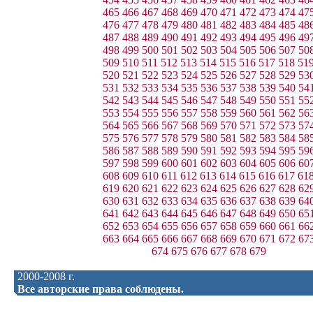
465
466
467
468
469
470
471
472
473
474
47
476
477
478
479
480
481
482
483
484
485
48
487
488
489
490
491
492
493
494
495
496
49
498
499
500
501
502
503
504
505
506
507
50
509
510
511
512
513
514
515
516
517
518
51
520
521
522
523
524
525
526
527
528
529
53
531
532
533
534
535
536
537
538
539
540
54
542
543
544
545
546
547
548
549
550
551
55
553
554
555
556
557
558
559
560
561
562
56
564
565
566
567
568
569
570
571
572
573
57
575
576
577
578
579
580
581
582
583
584
58
586
587
588
589
590
591
592
593
594
595
59
597
598
599
600
601
602
603
604
605
606
60
608
609
610
611
612
613
614
615
616
617
61
619
620
621
622
623
624
625
626
627
628
62
630
631
632
633
634
635
636
637
638
639
64
641
642
643
644
645
646
647
648
649
650
65
652
653
654
655
656
657
658
659
660
661
66
663
664
665
666
667
668
669
670
671
672
67
674
675
676
677
678
679
2000-2008 г.
Все авторские права соблюдены.