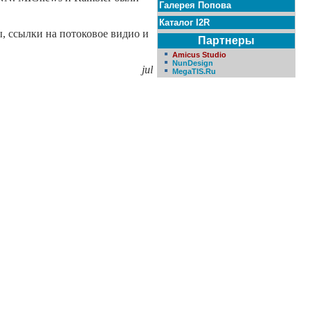
Галерея Попова
Каталог I2R
, ссылки на потоковое видио и
Партнеры
Amicus Studio
NunDesign
jul
MegaTIS.Ru