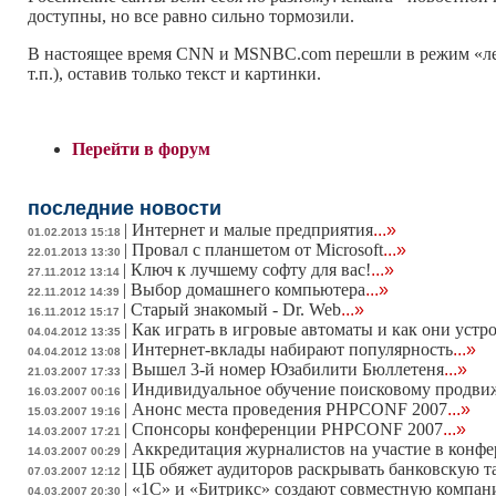
доступны, но все равно сильно тормозили.
В настоящее время CNN и MSNBC.com перешли в режим «легки
т.п.), оставив только текст и картинки.
Перейти в форум
последние новости
|
Интернет и малые предприятия
...»
01.02.2013 15:18
|
Провал с планшетом от Microsoft
...»
22.01.2013 13:30
|
Ключ к лучшему софту для вас!
...»
27.11.2012 13:14
|
Выбор домашнего компьютера
...»
22.11.2012 14:39
|
Старый знакомый - Dr. Web
...»
16.11.2012 15:17
|
Как играть в игровые автоматы и как они устр
04.04.2012 13:35
|
Интернет-вклады набирают популярность
...»
04.04.2012 13:08
|
Вышел 3-й номер Юзабилити Бюллетеня
...»
21.03.2007 17:33
|
Индивидуальное обучение поисковому продв
16.03.2007 00:16
|
Анонс места проведения PHPCONF 2007
...»
15.03.2007 19:16
|
Спонсоры конференции PHPCONF 2007
...»
14.03.2007 17:21
|
Аккредитация журналистов на участие в конф
14.03.2007 00:29
|
ЦБ обяжет аудиторов раскрывать банковскую 
07.03.2007 12:12
|
«1С» и «Битрикс» создают совместную компа
04.03.2007 20:30