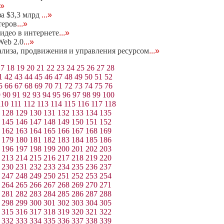
.»
за $3,3 млрд
...»
теров
...»
идео в интернете
...»
eb 2.0
...»
нализа, продвижения и управления ресурсом
...»
17
18
19
20
21
22
23
24
25
26
27
28
1
42
43
44
45
46
47
48
49
50
51
52
5
66
67
68
69
70
71
72
73
74
75
76
9
90
91
92
93
94
95
96
97
98
99
100
110
111
112
113
114
115
116
117
118
128
129
130
131
132
133
134
135
145
146
147
148
149
150
151
152
162
163
164
165
166
167
168
169
179
180
181
182
183
184
185
186
196
197
198
199
200
201
202
203
213
214
215
216
217
218
219
220
230
231
232
233
234
235
236
237
247
248
249
250
251
252
253
254
264
265
266
267
268
269
270
271
281
282
283
284
285
286
287
288
298
299
300
301
302
303
304
305
315
316
317
318
319
320
321
322
332
333
334
335
336
337
338
339