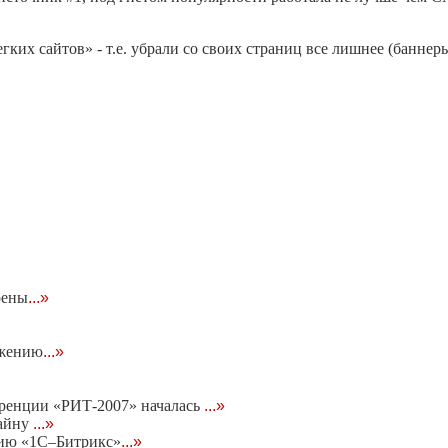
х сайтов» - т.е. убрали со своих страниц все лишнее (баннеры
оены
...»
ижению
...»
еренции «РИТ-2007» началась
...»
тайну
...»
нию «1С–Битрикс»
...»