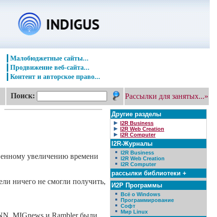
Малобюджетные сайты...
Продвижение веб-сайта...
Контент и авторское право...
Поиск:
Рассылки для занятых...»
Другие разделы
I2R Business
I2R Web Creation
I2R Computer
I2R-Журналы
I2R Business
твенному увеличению времени
I2R Web Creation
I2R Computer
рассылки библиотеки +
ели ничего не смогли получить,
И2Р Программы
Всё о Windows
Программирование
Софт
Мир Linux
 CNN. MIGnews и Rambler были