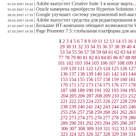
|
Adobe выпустит Creative Suite 3 в конце марта
..
01.03.2007 18:42
|
Oracle намерена приобрести Hyperion Solutions 
01.03.2007 17:44
|
Google улучшает систему уведомлений веб-мас
28.02.2007 17:15
|
Adobe выпустит средства для редактирования в
28.02.2007 16:09
|
Большие ИТ-компании обещают возможности W
27.02.2007 19:29
|
Page Promoter 7.5: глобальная платформа для а
27.02.2007 16:35
1
2
3
4
5
6
7
8
9
10
11
12
13
14
15
16
29
30
31
32
33
34
35
36
37
38
39
40
4
53
54
55
56
57
58
59
60
61
62
63
64
6
77
78
79
80
81
82
83
84
85
86
87
88
8
101
102
103
104
105
106
107
108
109
119
120
121
122
123
124
125
126
127
136
137
138
139
140
141
142
143
144
153
154
155
156
157
158
159
160
161
170
171
172
173
174
175
176
177
178
187
188
189
190
191
192
193
194
195
204
205
206
207
208
209
210
211
212
221
222
223
224
225
226
227
228
229
238
239
240
241
242
243
244
245
246
255
256
257
258
259
260
261
262
263
272
273
274
275
276
277
278
279
280
289
290
291
292
293
294
295
296
297
306
307
308
309
310
311
312
313
314
323
324
325
326
327
328
329
330
331