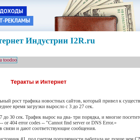
ернет Индустрии I2R.ru
Теракты и Интернет
альный рост трафика новостных сайтов, который привел к сущес
нее время загрузки выросло с 3 до 27 сек.
 до 30 сек. Трафик вырос на два- три порядка, и многие посетит
or 404 error codes -- "Cannot find server or DNS Error.»
в связи и дают соответствующие сообщения.
ой источник #1, под гнетом популярности работала не лучше чем