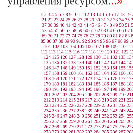
...»
управления ресурсом
1
2
3
4
5
6
7
8
9
10
11
12
13
14
15
16
17
18
19
21
22
23
24
25
26
27
28
29
30
31
32
33
34
35
37
38
39
40
41
42
43
44
45
46
47
48
49
50
51
53
54
55
56
57
58
59
60
61
62
63
64
65
66
67
69
70
71
72
73
74
75
76
77
78
79
80
81
82
83
85
86
87
88
89
90
91
92
93
94
95
96
97
98
99
1
101
102
103
104
105
106
107
108
109
110
11
112
113
114
115
116
117
118
119
120
121
122
1
124
125
126
127
128
129
130
131
132
133
13
135
136
137
138
139
140
141
142
143
144
14
146
147
148
149
150
151
152
153
154
155
15
157
158
159
160
161
162
163
164
165
166
16
168
169
170
171
172
173
174
175
176
177
17
179
180
181
182
183
184
185
186
187
188
18
190
191
192
193
194
195
196
197
198
199
20
201
202
203
204
205
206
207
208
209
210
21
212
213
214
215
216
217
218
219
220
221
22
223
224
225
226
227
228
229
230
231
232
23
234
235
236
237
238
239
240
241
242
243
24
245
246
247
248
249
250
251
252
253
254
25
256
257
258
259
260
261
262
263
264
265
26
267
268
269
270
271
272
273
274
275
276
27
278
279
280
281
282
283
284
285
286
287
28