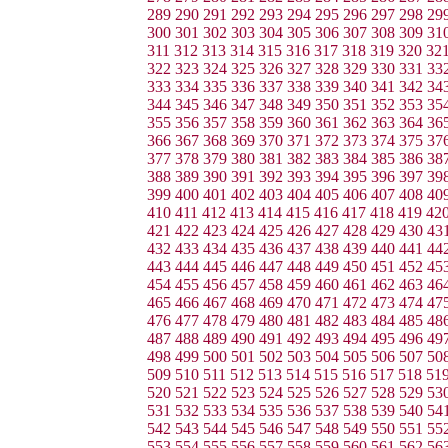
289
290
291
292
293
294
295
296
297
298
29
300
301
302
303
304
305
306
307
308
309
31
311
312
313
314
315
316
317
318
319
320
32
322
323
324
325
326
327
328
329
330
331
33
333
334
335
336
337
338
339
340
341
342
34
344
345
346
347
348
349
350
351
352
353
35
355
356
357
358
359
360
361
362
363
364
36
366
367
368
369
370
371
372
373
374
375
37
377
378
379
380
381
382
383
384
385
386
38
388
389
390
391
392
393
394
395
396
397
39
399
400
401
402
403
404
405
406
407
408
40
410
411
412
413
414
415
416
417
418
419
42
421
422
423
424
425
426
427
428
429
430
43
432
433
434
435
436
437
438
439
440
441
44
443
444
445
446
447
448
449
450
451
452
45
454
455
456
457
458
459
460
461
462
463
46
465
466
467
468
469
470
471
472
473
474
47
476
477
478
479
480
481
482
483
484
485
48
487
488
489
490
491
492
493
494
495
496
49
498
499
500
501
502
503
504
505
506
507
50
509
510
511
512
513
514
515
516
517
518
51
520
521
522
523
524
525
526
527
528
529
53
531
532
533
534
535
536
537
538
539
540
54
542
543
544
545
546
547
548
549
550
551
55
553
554
555
556
557
558
559
560
561
562
56