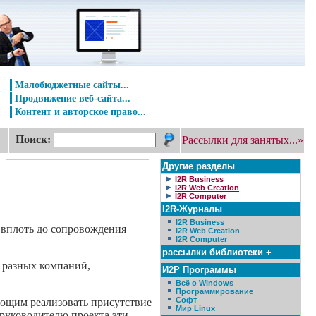
Малобюджетные сайты...
Продвижение веб-сайта...
Контент и авторское право...
Поиск:
Рассылки для занятых...»
Другие разделы
I2R Business
I2R Web Creation
I2R Computer
I2R-Журналы
I2R Business
 вплоть до сопровождения
I2R Web Creation
I2R Computer
рассылки библиотеки +
з разных компаний,
И2Р Программы
Всё о Windows
Программирование
Софт
ующим реализовать присутствие
Мир Linux
 руководителю проекта эти