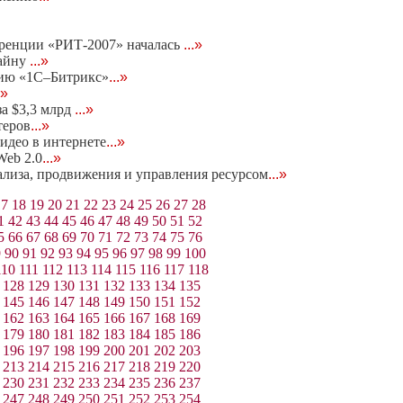
еренции «РИТ-2007» началась
...»
тайну
...»
нию «1С–Битрикс»
...»
.»
за $3,3 млрд
...»
теров
...»
идео в интернете
...»
eb 2.0
...»
нализа, продвижения и управления ресурсом
...»
17
18
19
20
21
22
23
24
25
26
27
28
1
42
43
44
45
46
47
48
49
50
51
52
5
66
67
68
69
70
71
72
73
74
75
76
9
90
91
92
93
94
95
96
97
98
99
100
110
111
112
113
114
115
116
117
118
128
129
130
131
132
133
134
135
145
146
147
148
149
150
151
152
162
163
164
165
166
167
168
169
179
180
181
182
183
184
185
186
196
197
198
199
200
201
202
203
213
214
215
216
217
218
219
220
230
231
232
233
234
235
236
237
247
248
249
250
251
252
253
254