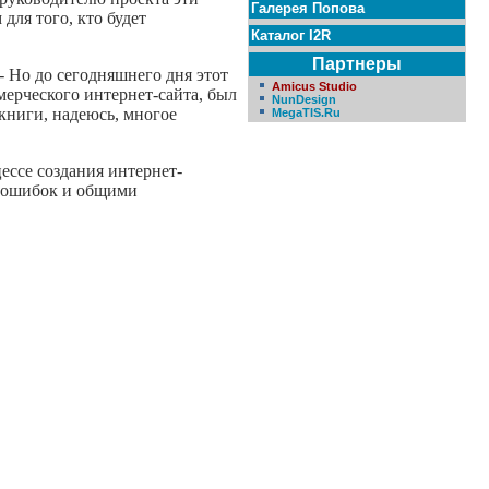
Галерея Попова
для того, кто будет
Каталог I2R
Партнеры
- Но до сегодняшнего дня этот
Amicus Studio
мерческого интернет-сайта, был
NunDesign
книги, надеюсь, многое
MegaTIS.Ru
цессе создания интернет-
х ошибок и общими