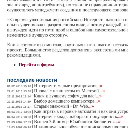
знания вряд ли потребуются), но это и не справочник интерне
осуществлять менеджмент создания и последующего сопрово
«За время существования российского Интернета накоплен ог
опыт существовал в разрозненном виде, а потому каждый, кт
вынужден идти по пути проб и ошибок или самостоятельно
изменится в лучшую сторону».
Книга состоит из семи глав, в которых шаг за шагом рассказы
проекта. Большинство разделов дополнены экспертными мне
рекомендациями.
Перейти в форум
последние новости
|
Интернет и малые предприятия
...»
01.02.2013 15:18
|
Провал с планшетом от Microsoft
...»
22.01.2013 13:30
|
Ключ к лучшему софту для вас!
...»
27.11.2012 13:14
|
Выбор домашнего компьютера
...»
22.11.2012 14:39
|
Старый знакомый - Dr. Web
...»
16.11.2012 15:17
|
Как играть в игровые автоматы и как они устр
04.04.2012 13:35
|
Интернет-вклады набирают популярность
...»
04.04.2012 13:08
|
Вышел 3-й номер Юзабилити Бюллетеня
...»
21.03.2007 17:33
|
Индивидуальное обучение поисковому продв
16.03.2007 00:16