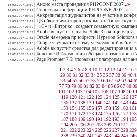
|
Анонс места проведения PHPCONF 2007
...»
15.03.2007 19:16
|
Спонсоры конференции PHPCONF 2007
...»
14.03.2007 17:21
|
Аккредитация журналистов на участие в конф
14.03.2007 00:29
|
ЦБ обяжет аудиторов раскрывать банковскую 
07.03.2007 12:12
|
«1С» и «Битрикс» создают совместную компа
04.03.2007 20:30
|
Adobe выпустит Creative Suite 3 в конце марта
..
01.03.2007 18:42
|
Oracle намерена приобрести Hyperion Solutions 
01.03.2007 17:44
|
Google улучшает систему уведомлений веб-мас
28.02.2007 17:15
|
Adobe выпустит средства для редактирования в
28.02.2007 16:09
|
Большие ИТ-компании обещают возможности W
27.02.2007 19:29
|
Page Promoter 7.5: глобальная платформа для а
27.02.2007 16:35
1
2
3
4
5
6
7
8
9
10
11
12
13
14
15
16
29
30
31
32
33
34
35
36
37
38
39
40
4
53
54
55
56
57
58
59
60
61
62
63
64
6
77
78
79
80
81
82
83
84
85
86
87
88
8
101
102
103
104
105
106
107
108
109
119
120
121
122
123
124
125
126
127
136
137
138
139
140
141
142
143
144
153
154
155
156
157
158
159
160
161
170
171
172
173
174
175
176
177
178
187
188
189
190
191
192
193
194
195
204
205
206
207
208
209
210
211
212
221
222
223
224
225
226
227
228
229
238
239
240
241
242
243
244
245
246