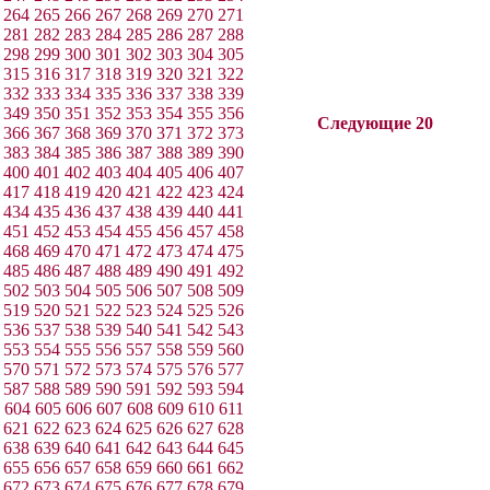
264
265
266
267
268
269
270
271
281
282
283
284
285
286
287
288
298
299
300
301
302
303
304
305
315
316
317
318
319
320
321
322
332
333
334
335
336
337
338
339
349
350
351
352
353
354
355
356
Следующие 20
366
367
368
369
370
371
372
373
383
384
385
386
387
388
389
390
400
401
402
403
404
405
406
407
417
418
419
420
421
422
423
424
434
435
436
437
438
439
440
441
451
452
453
454
455
456
457
458
468
469
470
471
472
473
474
475
485
486
487
488
489
490
491
492
502
503
504
505
506
507
508
509
519
520
521
522
523
524
525
526
536
537
538
539
540
541
542
543
553
554
555
556
557
558
559
560
570
571
572
573
574
575
576
577
587
588
589
590
591
592
593
594
604
605
606
607
608
609
610
611
621
622
623
624
625
626
627
628
638
639
640
641
642
643
644
645
655
656
657
658
659
660
661
662
672
673
674
675
676
677
678
679