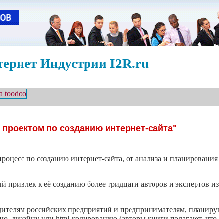
ернет Индустрии I2R.ru
 проектом по созданию интернет-сайта"
роцесс по созданию интернет-сайта, от анализа и планирования
й привлек к её созданию более тридцати авторов и экспертов и
одителям российских предприятий и предпринимателям, планир
ю, дизайну или html-кодированию (авторы книги полагают, что