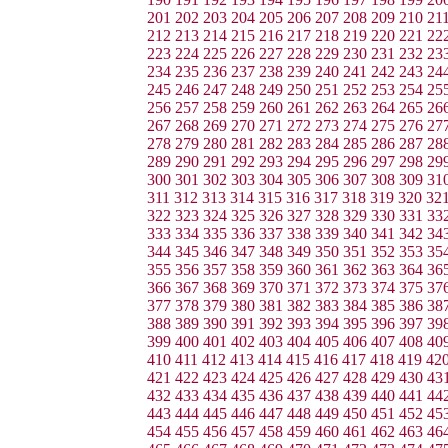
201
202
203
204
205
206
207
208
209
210
21
212
213
214
215
216
217
218
219
220
221
22
223
224
225
226
227
228
229
230
231
232
23
234
235
236
237
238
239
240
241
242
243
24
245
246
247
248
249
250
251
252
253
254
25
256
257
258
259
260
261
262
263
264
265
26
267
268
269
270
271
272
273
274
275
276
27
278
279
280
281
282
283
284
285
286
287
28
289
290
291
292
293
294
295
296
297
298
29
300
301
302
303
304
305
306
307
308
309
31
311
312
313
314
315
316
317
318
319
320
32
322
323
324
325
326
327
328
329
330
331
33
333
334
335
336
337
338
339
340
341
342
34
344
345
346
347
348
349
350
351
352
353
35
355
356
357
358
359
360
361
362
363
364
36
366
367
368
369
370
371
372
373
374
375
37
377
378
379
380
381
382
383
384
385
386
38
388
389
390
391
392
393
394
395
396
397
39
399
400
401
402
403
404
405
406
407
408
40
410
411
412
413
414
415
416
417
418
419
42
421
422
423
424
425
426
427
428
429
430
43
432
433
434
435
436
437
438
439
440
441
44
443
444
445
446
447
448
449
450
451
452
45
454
455
456
457
458
459
460
461
462
463
46