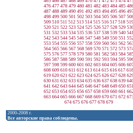
465
466
467
468
469
470
471
472
473
474
47
476
477
478
479
480
481
482
483
484
485
48
487
488
489
490
491
492
493
494
495
496
49
498
499
500
501
502
503
504
505
506
507
50
509
510
511
512
513
514
515
516
517
518
51
520
521
522
523
524
525
526
527
528
529
53
531
532
533
534
535
536
537
538
539
540
54
542
543
544
545
546
547
548
549
550
551
55
553
554
555
556
557
558
559
560
561
562
56
564
565
566
567
568
569
570
571
572
573
57
575
576
577
578
579
580
581
582
583
584
58
586
587
588
589
590
591
592
593
594
595
59
597
598
599
600
601
602
603
604
605
606
60
608
609
610
611
612
613
614
615
616
617
61
619
620
621
622
623
624
625
626
627
628
62
630
631
632
633
634
635
636
637
638
639
64
641
642
643
644
645
646
647
648
649
650
65
652
653
654
655
656
657
658
659
660
661
66
663
664
665
666
667
668
669
670
671
672
67
674
675
676
677
678
679
2000-2008 г.
Все авторские права соблюдены.