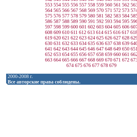
553
554
555
556
557
558
559
560
561
562
56
564
565
566
567
568
569
570
571
572
573
57
575
576
577
578
579
580
581
582
583
584
58
586
587
588
589
590
591
592
593
594
595
59
597
598
599
600
601
602
603
604
605
606
60
608
609
610
611
612
613
614
615
616
617
61
619
620
621
622
623
624
625
626
627
628
62
630
631
632
633
634
635
636
637
638
639
64
641
642
643
644
645
646
647
648
649
650
65
652
653
654
655
656
657
658
659
660
661
66
663
664
665
666
667
668
669
670
671
672
67
674
675
676
677
678
679
2000-2008 г.
Все авторские права соблюдены.