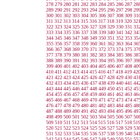
278
279
280
281
282
283
284
285
286
287
28
289
290
291
292
293
294
295
296
297
298
29
300
301
302
303
304
305
306
307
308
309
31
311
312
313
314
315
316
317
318
319
320
32
322
323
324
325
326
327
328
329
330
331
33
333
334
335
336
337
338
339
340
341
342
34
344
345
346
347
348
349
350
351
352
353
35
355
356
357
358
359
360
361
362
363
364
36
366
367
368
369
370
371
372
373
374
375
37
377
378
379
380
381
382
383
384
385
386
38
388
389
390
391
392
393
394
395
396
397
39
399
400
401
402
403
404
405
406
407
408
40
410
411
412
413
414
415
416
417
418
419
42
421
422
423
424
425
426
427
428
429
430
43
432
433
434
435
436
437
438
439
440
441
44
443
444
445
446
447
448
449
450
451
452
45
454
455
456
457
458
459
460
461
462
463
46
465
466
467
468
469
470
471
472
473
474
47
476
477
478
479
480
481
482
483
484
485
48
487
488
489
490
491
492
493
494
495
496
49
498
499
500
501
502
503
504
505
506
507
50
509
510
511
512
513
514
515
516
517
518
51
520
521
522
523
524
525
526
527
528
529
53
531
532
533
534
535
536
537
538
539
540
54
542
543
544
545
546
547
548
549
550
551
55