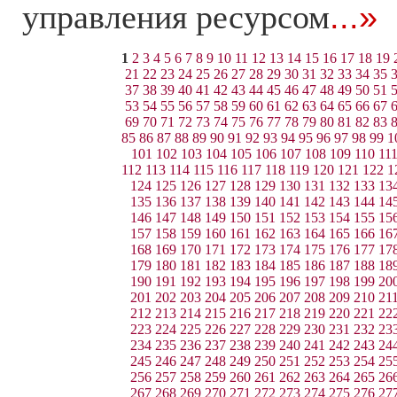
управления ресурсом
...»
1
2
3
4
5
6
7
8
9
10
11
12
13
14
15
16
17
18
19
21
22
23
24
25
26
27
28
29
30
31
32
33
34
35
37
38
39
40
41
42
43
44
45
46
47
48
49
50
51
53
54
55
56
57
58
59
60
61
62
63
64
65
66
67
69
70
71
72
73
74
75
76
77
78
79
80
81
82
83
85
86
87
88
89
90
91
92
93
94
95
96
97
98
99
1
101
102
103
104
105
106
107
108
109
110
11
112
113
114
115
116
117
118
119
120
121
122
1
124
125
126
127
128
129
130
131
132
133
13
135
136
137
138
139
140
141
142
143
144
14
146
147
148
149
150
151
152
153
154
155
15
157
158
159
160
161
162
163
164
165
166
16
168
169
170
171
172
173
174
175
176
177
17
179
180
181
182
183
184
185
186
187
188
18
190
191
192
193
194
195
196
197
198
199
20
201
202
203
204
205
206
207
208
209
210
21
212
213
214
215
216
217
218
219
220
221
22
223
224
225
226
227
228
229
230
231
232
23
234
235
236
237
238
239
240
241
242
243
24
245
246
247
248
249
250
251
252
253
254
25
256
257
258
259
260
261
262
263
264
265
26
267
268
269
270
271
272
273
274
275
276
27