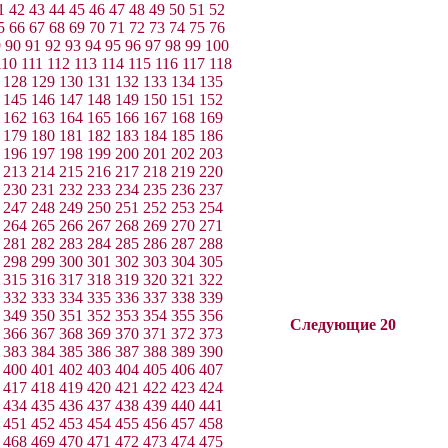
1
42
43
44
45
46
47
48
49
50
51
52
5
66
67
68
69
70
71
72
73
74
75
76
9
90
91
92
93
94
95
96
97
98
99
100
110
111
112
113
114
115
116
117
118
128
129
130
131
132
133
134
135
145
146
147
148
149
150
151
152
162
163
164
165
166
167
168
169
179
180
181
182
183
184
185
186
196
197
198
199
200
201
202
203
213
214
215
216
217
218
219
220
230
231
232
233
234
235
236
237
247
248
249
250
251
252
253
254
264
265
266
267
268
269
270
271
281
282
283
284
285
286
287
288
298
299
300
301
302
303
304
305
315
316
317
318
319
320
321
322
332
333
334
335
336
337
338
339
349
350
351
352
353
354
355
356
Следующие 20
366
367
368
369
370
371
372
373
383
384
385
386
387
388
389
390
400
401
402
403
404
405
406
407
417
418
419
420
421
422
423
424
434
435
436
437
438
439
440
441
451
452
453
454
455
456
457
458
468
469
470
471
472
473
474
475