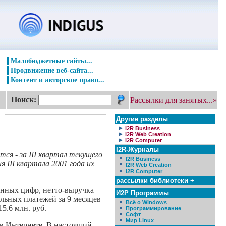
Малобюджетные сайты...
Продвижение веб-сайта...
Контент и авторское право...
Поиск:
Рассылки для занятых...»
Другие разделы
I2R Business
I2R Web Creation
I2R Computer
I2R-Журналы
ся - за III квартал текущего
I2R Business
 III квартала 2001 года их
I2R Web Creation
I2R Computer
рассылки библиотеки +
енных цифр, нетто-выручка
И2Р Программы
льных платежей за 9 месяцев
Всё о Windows
5.6 млн. руб.
Программирование
Софт
Мир Linux
в Интернете. В настоящий