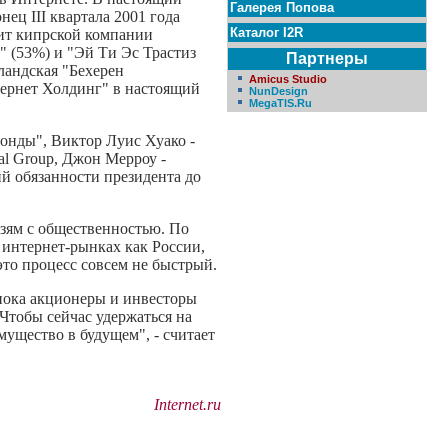
Галерея Попова
ец III квартала 2001 года
Каталог I2R
жит кипрской компании
 (53%) и "Эй Ти Эс Трастиз
Партнеры
ландская "Бехерен
Amicus Studio
тернет Холдинг" в настоящий
NunDesign
MegaTIS.Ru
онды", Виктор Луис Хуако -
al Group, Джон Мерроу -
ий обязанности президента до
вязям с общественностью. По
а интернет-рынках как России,
это процесс совсем не быстрый.
 пока акционеры и инвесторы
"Чтобы сейчас удержаться на
мущество в будущем", - считает
Internet.ru