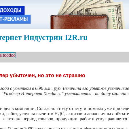
ернет Индустрии I2R.ru
ер убыточен, но это не страшно
да с убытком в 6.96 млн. руб. Величина его убытков увеличивает
ов "Рамблер Интернет Холдинга" уменьшается - на дату окончания
и дел в компании. Согласно этому отчету, и помимо уже привед
и, работ, услуг за вычетом НДС, акцизов и аналогичных обязате
за этот же период товаров, продукции, работ и услуг равняется 1
на 27 июня 2000 года с целью оказания информационных услуг 