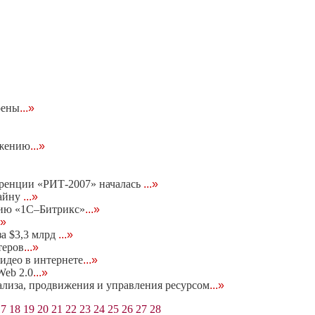
оены
...»
ижению
...»
еренции «РИТ-2007» началась
...»
тайну
...»
нию «1С–Битрикс»
...»
.»
за $3,3 млрд
...»
теров
...»
идео в интернете
...»
eb 2.0
...»
нализа, продвижения и управления ресурсом
...»
17
18
19
20
21
22
23
24
25
26
27
28