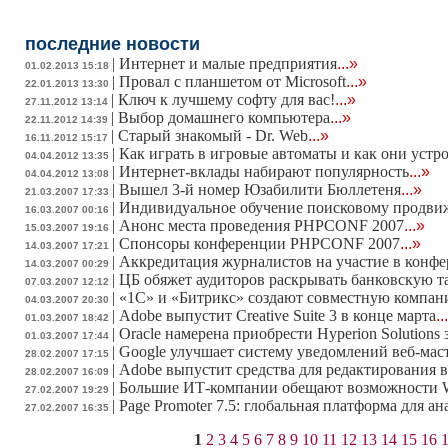
последние новости
|
Интернет и малые предприятия
...»
01.02.2013 15:18
|
Провал с планшетом от Microsoft
...»
22.01.2013 13:30
|
Ключ к лучшему софту для вас!
...»
27.11.2012 13:14
|
Выбор домашнего компьютера
...»
22.11.2012 14:39
|
Старый знакомый - Dr. Web
...»
16.11.2012 15:17
|
Как играть в игровые автоматы и как они устр
04.04.2012 13:35
|
Интернет-вклады набирают популярность
...»
04.04.2012 13:08
|
Вышел 3-й номер Юзабилити Бюллетеня
...»
21.03.2007 17:33
|
Индивидуальное обучение поисковому продв
16.03.2007 00:16
|
Анонс места проведения PHPCONF 2007
...»
15.03.2007 19:16
|
Спонсоры конференции PHPCONF 2007
...»
14.03.2007 17:21
|
Аккредитация журналистов на участие в конф
14.03.2007 00:29
|
ЦБ обяжет аудиторов раскрывать банковскую 
07.03.2007 12:12
|
«1С» и «Битрикс» создают совместную компа
04.03.2007 20:30
|
Adobe выпустит Creative Suite 3 в конце марта
..
01.03.2007 18:42
|
Oracle намерена приобрести Hyperion Solutions 
01.03.2007 17:44
|
Google улучшает систему уведомлений веб-мас
28.02.2007 17:15
|
Adobe выпустит средства для редактирования в
28.02.2007 16:09
|
Большие ИТ-компании обещают возможности W
27.02.2007 19:29
|
Page Promoter 7.5: глобальная платформа для а
27.02.2007 16:35
1
2
3
4
5
6
7
8
9
10
11
12
13
14
15
16