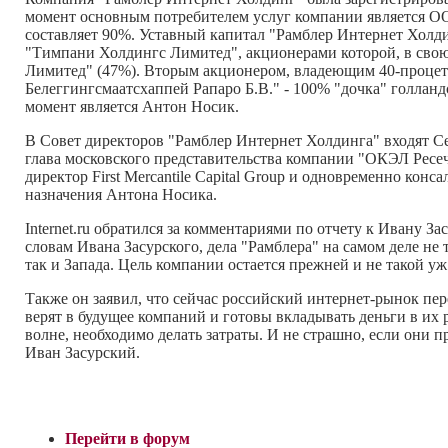
момент основным потребителем услуг компании является ООО 
составляет 90%. Уставный капитал "Рамблер Интернет Холди
"Тимпани Холдингс Лимитед", акционерами которой, в свою
Лимитед" (47%). Вторым акционером, владеющим 40-процетн
Белеггингсмаатсхаппей Рапаро Б.В." - 100% "дочка" голла
момент является Антон Носик.
В Совет директоров "Рамблер Интернет Холдинга" входят Се
глава московского представительства компании "ОКЭЛ Ресеч 
директор First Mercantile Capital Group и одновременно ко
назначения Антона Носика.
Internet.ru обратился за комментариями по отчету к Ивану З
словам Ивана Засурского, дела "Рамблера" на самом деле не
так и Запада. Цель компании остается прежней и не такой уж
Также он заявил, что сейчас российский интернет-рынок пе
верят в будущее компаний и готовы вкладывать деньги в их 
волне, необходимо делать затраты. И не страшно, если они п
Иван Засурский.
Перейти в форум