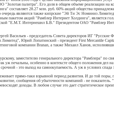
"Золотая палитра". Его доля в общем объеме реализации на кон
нга" составляет 28.27 млн. руб. 60% акций общества принадле
 очередь являются также кипрские "Эй Ти Эс Номиниз Лимитед"
ым пакетом акций "Рамблер Интернет Холдинга", является гол
ндской "Е.М.Т. Интернешнл Б.В." Президентом ОАО "Рамблер Ин
ргей Васильев - председатель Совета директоров ИГ "Русские Ф
Лимитед", Юрий Лопатинский - президент First Mercantile Capit
нcалтинговой компании Branan, а также Михаил Ханов, исполнявш
асурскому, заместителю генерального директора "Рамблера" по с
 так уж печальны, особенно в контексте общего положения дел н
 срочной - это выход на самоокупаемость. А уж в услових спада 
реживает прямо-таки взрывной период развития. И до той поры,
развитие, сообщения об убыточности компаний - не показатель. 
ревосходят доходы. В любом случае это дает стратегическое преи