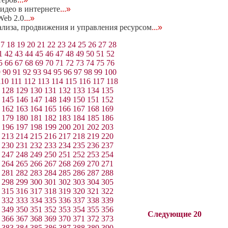
идео в интернете
...»
eb 2.0
...»
нализа, продвижения и управления ресурсом
...»
17
18
19
20
21
22
23
24
25
26
27
28
1
42
43
44
45
46
47
48
49
50
51
52
5
66
67
68
69
70
71
72
73
74
75
76
9
90
91
92
93
94
95
96
97
98
99
100
110
111
112
113
114
115
116
117
118
128
129
130
131
132
133
134
135
145
146
147
148
149
150
151
152
162
163
164
165
166
167
168
169
179
180
181
182
183
184
185
186
196
197
198
199
200
201
202
203
213
214
215
216
217
218
219
220
230
231
232
233
234
235
236
237
247
248
249
250
251
252
253
254
264
265
266
267
268
269
270
271
281
282
283
284
285
286
287
288
298
299
300
301
302
303
304
305
315
316
317
318
319
320
321
322
332
333
334
335
336
337
338
339
349
350
351
352
353
354
355
356
Следующие 20
366
367
368
369
370
371
372
373
383
384
385
386
387
388
389
390