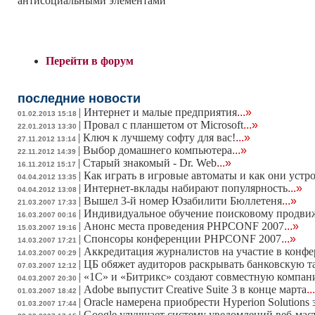
антисоциальными элементами
Перейти в форум
последние новости
|
Интернет и малые предприятия
...»
01.02.2013 15:18
|
Провал с планшетом от Microsoft
...»
22.01.2013 13:30
|
Ключ к лучшему софту для вас!
...»
27.11.2012 13:14
|
Выбор домашнего компьютера
...»
22.11.2012 14:39
|
Старый знакомый - Dr. Web
...»
16.11.2012 15:17
|
Как играть в игровые автоматы и как они устр
04.04.2012 13:35
|
Интернет-вклады набирают популярность
...»
04.04.2012 13:08
|
Вышел 3-й номер Юзабилити Бюллетеня
...»
21.03.2007 17:33
|
Индивидуальное обучение поисковому продв
16.03.2007 00:16
|
Анонс места проведения PHPCONF 2007
...»
15.03.2007 19:16
|
Спонсоры конференции PHPCONF 2007
...»
14.03.2007 17:21
|
Аккредитация журналистов на участие в конф
14.03.2007 00:29
|
ЦБ обяжет аудиторов раскрывать банковскую 
07.03.2007 12:12
|
«1С» и «Битрикс» создают совместную компа
04.03.2007 20:30
|
Adobe выпустит Creative Suite 3 в конце марта
..
01.03.2007 18:42
|
Oracle намерена приобрести Hyperion Solutions 
01.03.2007 17:44
|
Google улучшает систему уведомлений веб-мас