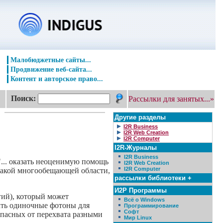
Малобюджетные сайты...
Продвижение веб-сайта...
Контент и авторское право...
Поиск:
Рассылки для занятых...»
Другие разделы
I2R Business
I2R Web Creation
I2R Computer
I2R-Журналы
I2R Business
"... оказать неоценимую помощь
I2R Web Creation
I2R Computer
в такой многообещающей области,
рассылки библиотеки +
И2Р Программы
гий), который может
Всё о Windows
вать одиночные фотоны для
Программирование
Софт
опасных от перехвата разными
Мир Linux