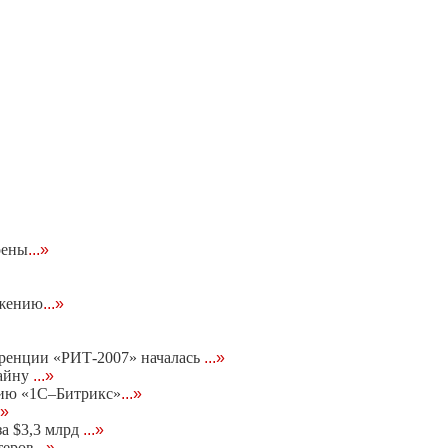
оены
...»
ижению
...»
еренции «РИТ-2007» началась
...»
тайну
...»
нию «1С–Битрикс»
...»
.»
за $3,3 млрд
...»
теров
...»