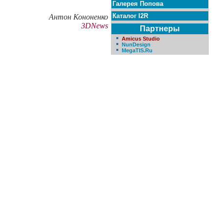
Галерея Попова
Каталог I2R
Антон Кононенко
3DNews
Партнеры
Amicus Studio
NunDesign
MegaTIS.Ru