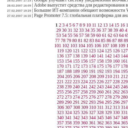
28.02.2007 17:15
|
Adobe выпустит средства для редактирования в
28.02.2007 16:09
|
Большие ИТ-компании обещают возможности W
27.02.2007 19:29
|
Page Promoter 7.5: глобальная платформа для а
27.02.2007 16:35
1
2
3
4
5
6
7
8
9
10
11
12
13
14
15
16
29
30
31
32
33
34
35
36
37
38
39
40
4
53
54
55
56
57
58
59
60
61
62
63
64
6
77
78
79
80
81
82
83
84
85
86
87
88
8
101
102
103
104
105
106
107
108
109
119
120
121
122
123
124
125
126
127
136
137
138
139
140
141
142
143
144
153
154
155
156
157
158
159
160
161
170
171
172
173
174
175
176
177
178
187
188
189
190
191
192
193
194
195
204
205
206
207
208
209
210
211
212
221
222
223
224
225
226
227
228
229
238
239
240
241
242
243
244
245
246
255
256
257
258
259
260
261
262
263
272
273
274
275
276
277
278
279
280
289
290
291
292
293
294
295
296
297
306
307
308
309
310
311
312
313
314
323
324
325
326
327
328
329
330
331
340
341
342
343
344
345
346
347
348
357
358
359
360
361
362
363
364
365
374
375
376
377
378
379
380
381
382