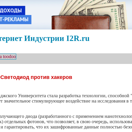
ернет Индустрии I2R.ru
Светодиод против хакеров
жского Университета стала разработка технологии, способной 
кажет значительное стимулирующее воздействие на исследования 
излучающего диода (разработанного с применением нанотехноло
ск) отдельных фотонов, что позволяет, в свою очередь, использо
 и гарантировать, что их зашифрованные данные полностью без