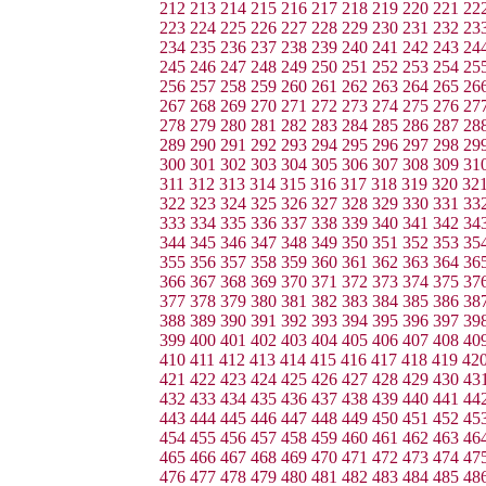
212
213
214
215
216
217
218
219
220
221
22
223
224
225
226
227
228
229
230
231
232
23
234
235
236
237
238
239
240
241
242
243
24
245
246
247
248
249
250
251
252
253
254
25
256
257
258
259
260
261
262
263
264
265
26
267
268
269
270
271
272
273
274
275
276
27
278
279
280
281
282
283
284
285
286
287
28
289
290
291
292
293
294
295
296
297
298
29
300
301
302
303
304
305
306
307
308
309
31
311
312
313
314
315
316
317
318
319
320
32
322
323
324
325
326
327
328
329
330
331
33
333
334
335
336
337
338
339
340
341
342
34
344
345
346
347
348
349
350
351
352
353
35
355
356
357
358
359
360
361
362
363
364
36
366
367
368
369
370
371
372
373
374
375
37
377
378
379
380
381
382
383
384
385
386
38
388
389
390
391
392
393
394
395
396
397
39
399
400
401
402
403
404
405
406
407
408
40
410
411
412
413
414
415
416
417
418
419
42
421
422
423
424
425
426
427
428
429
430
43
432
433
434
435
436
437
438
439
440
441
44
443
444
445
446
447
448
449
450
451
452
45
454
455
456
457
458
459
460
461
462
463
46
465
466
467
468
469
470
471
472
473
474
47
476
477
478
479
480
481
482
483
484
485
48