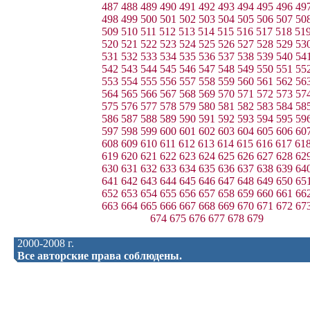
487
488
489
490
491
492
493
494
495
496
49
498
499
500
501
502
503
504
505
506
507
50
509
510
511
512
513
514
515
516
517
518
51
520
521
522
523
524
525
526
527
528
529
53
531
532
533
534
535
536
537
538
539
540
54
542
543
544
545
546
547
548
549
550
551
55
553
554
555
556
557
558
559
560
561
562
56
564
565
566
567
568
569
570
571
572
573
57
575
576
577
578
579
580
581
582
583
584
58
586
587
588
589
590
591
592
593
594
595
59
597
598
599
600
601
602
603
604
605
606
60
608
609
610
611
612
613
614
615
616
617
61
619
620
621
622
623
624
625
626
627
628
62
630
631
632
633
634
635
636
637
638
639
64
641
642
643
644
645
646
647
648
649
650
65
652
653
654
655
656
657
658
659
660
661
66
663
664
665
666
667
668
669
670
671
672
67
674
675
676
677
678
679
2000-2008 г.
Все авторские права соблюдены.