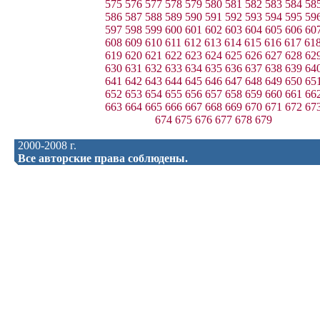
575
576
577
578
579
580
581
582
583
584
58
586
587
588
589
590
591
592
593
594
595
59
597
598
599
600
601
602
603
604
605
606
60
608
609
610
611
612
613
614
615
616
617
61
619
620
621
622
623
624
625
626
627
628
62
630
631
632
633
634
635
636
637
638
639
64
641
642
643
644
645
646
647
648
649
650
65
652
653
654
655
656
657
658
659
660
661
66
663
664
665
666
667
668
669
670
671
672
67
674
675
676
677
678
679
2000-2008 г.
Все авторские права соблюдены.