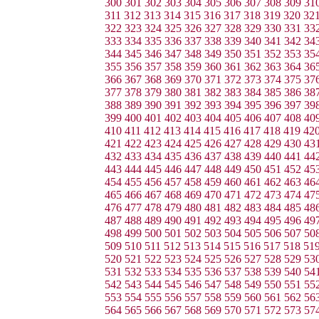
300
301
302
303
304
305
306
307
308
309
31
311
312
313
314
315
316
317
318
319
320
32
322
323
324
325
326
327
328
329
330
331
33
333
334
335
336
337
338
339
340
341
342
34
344
345
346
347
348
349
350
351
352
353
35
355
356
357
358
359
360
361
362
363
364
36
366
367
368
369
370
371
372
373
374
375
37
377
378
379
380
381
382
383
384
385
386
38
388
389
390
391
392
393
394
395
396
397
39
399
400
401
402
403
404
405
406
407
408
40
410
411
412
413
414
415
416
417
418
419
42
421
422
423
424
425
426
427
428
429
430
43
432
433
434
435
436
437
438
439
440
441
44
443
444
445
446
447
448
449
450
451
452
45
454
455
456
457
458
459
460
461
462
463
46
465
466
467
468
469
470
471
472
473
474
47
476
477
478
479
480
481
482
483
484
485
48
487
488
489
490
491
492
493
494
495
496
49
498
499
500
501
502
503
504
505
506
507
50
509
510
511
512
513
514
515
516
517
518
51
520
521
522
523
524
525
526
527
528
529
53
531
532
533
534
535
536
537
538
539
540
54
542
543
544
545
546
547
548
549
550
551
55
553
554
555
556
557
558
559
560
561
562
56
564
565
566
567
568
569
570
571
572
573
57