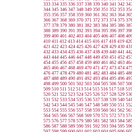
333
334
335
336
337
338
339
340
341
342
34
344
345
346
347
348
349
350
351
352
353
35
355
356
357
358
359
360
361
362
363
364
36
366
367
368
369
370
371
372
373
374
375
37
377
378
379
380
381
382
383
384
385
386
38
388
389
390
391
392
393
394
395
396
397
39
399
400
401
402
403
404
405
406
407
408
40
410
411
412
413
414
415
416
417
418
419
42
421
422
423
424
425
426
427
428
429
430
43
432
433
434
435
436
437
438
439
440
441
44
443
444
445
446
447
448
449
450
451
452
45
454
455
456
457
458
459
460
461
462
463
46
465
466
467
468
469
470
471
472
473
474
47
476
477
478
479
480
481
482
483
484
485
48
487
488
489
490
491
492
493
494
495
496
49
498
499
500
501
502
503
504
505
506
507
50
509
510
511
512
513
514
515
516
517
518
51
520
521
522
523
524
525
526
527
528
529
53
531
532
533
534
535
536
537
538
539
540
54
542
543
544
545
546
547
548
549
550
551
55
553
554
555
556
557
558
559
560
561
562
56
564
565
566
567
568
569
570
571
572
573
57
575
576
577
578
579
580
581
582
583
584
58
586
587
588
589
590
591
592
593
594
595
59
597
598
599
600
601
602
603
604
605
606
60