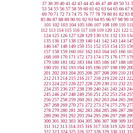
37
38
39
40
41
42
43
44
45
46
47
48
49
50
51
53
54
55
56
57
58
59
60
61
62
63
64
65
66
67
69
70
71
72
73
74
75
76
77
78
79
80
81
82
83
85
86
87
88
89
90
91
92
93
94
95
96
97
98
99
1
101
102
103
104
105
106
107
108
109
110
11
112
113
114
115
116
117
118
119
120
121
122
1
124
125
126
127
128
129
130
131
132
133
13
135
136
137
138
139
140
141
142
143
144
14
146
147
148
149
150
151
152
153
154
155
15
157
158
159
160
161
162
163
164
165
166
16
168
169
170
171
172
173
174
175
176
177
17
179
180
181
182
183
184
185
186
187
188
18
190
191
192
193
194
195
196
197
198
199
20
201
202
203
204
205
206
207
208
209
210
21
212
213
214
215
216
217
218
219
220
221
22
223
224
225
226
227
228
229
230
231
232
23
234
235
236
237
238
239
240
241
242
243
24
245
246
247
248
249
250
251
252
253
254
25
256
257
258
259
260
261
262
263
264
265
26
267
268
269
270
271
272
273
274
275
276
27
278
279
280
281
282
283
284
285
286
287
28
289
290
291
292
293
294
295
296
297
298
29
300
301
302
303
304
305
306
307
308
309
31
311
312
313
314
315
316
317
318
319
320
32
322
323
324
325
326
327
328
329
330
331
33