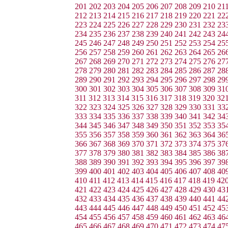
201
202
203
204
205
206
207
208
209
210
21
212
213
214
215
216
217
218
219
220
221
22
223
224
225
226
227
228
229
230
231
232
23
234
235
236
237
238
239
240
241
242
243
24
245
246
247
248
249
250
251
252
253
254
25
256
257
258
259
260
261
262
263
264
265
26
267
268
269
270
271
272
273
274
275
276
27
278
279
280
281
282
283
284
285
286
287
28
289
290
291
292
293
294
295
296
297
298
29
300
301
302
303
304
305
306
307
308
309
31
311
312
313
314
315
316
317
318
319
320
32
322
323
324
325
326
327
328
329
330
331
33
333
334
335
336
337
338
339
340
341
342
34
344
345
346
347
348
349
350
351
352
353
35
355
356
357
358
359
360
361
362
363
364
36
366
367
368
369
370
371
372
373
374
375
37
377
378
379
380
381
382
383
384
385
386
38
388
389
390
391
392
393
394
395
396
397
39
399
400
401
402
403
404
405
406
407
408
40
410
411
412
413
414
415
416
417
418
419
42
421
422
423
424
425
426
427
428
429
430
43
432
433
434
435
436
437
438
439
440
441
44
443
444
445
446
447
448
449
450
451
452
45
454
455
456
457
458
459
460
461
462
463
46
465
466
467
468
469
470
471
472
473
474
47