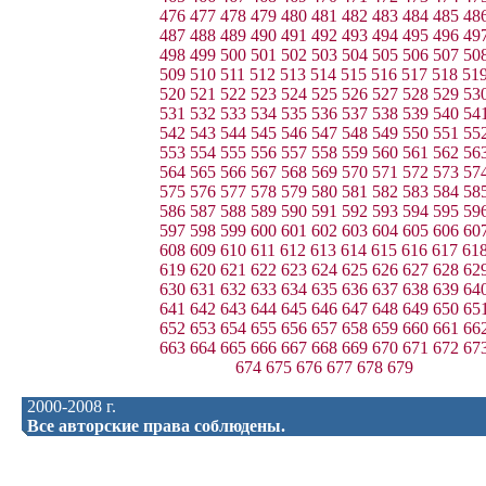
476
477
478
479
480
481
482
483
484
485
48
487
488
489
490
491
492
493
494
495
496
49
498
499
500
501
502
503
504
505
506
507
50
509
510
511
512
513
514
515
516
517
518
51
520
521
522
523
524
525
526
527
528
529
53
531
532
533
534
535
536
537
538
539
540
54
542
543
544
545
546
547
548
549
550
551
55
553
554
555
556
557
558
559
560
561
562
56
564
565
566
567
568
569
570
571
572
573
57
575
576
577
578
579
580
581
582
583
584
58
586
587
588
589
590
591
592
593
594
595
59
597
598
599
600
601
602
603
604
605
606
60
608
609
610
611
612
613
614
615
616
617
61
619
620
621
622
623
624
625
626
627
628
62
630
631
632
633
634
635
636
637
638
639
64
641
642
643
644
645
646
647
648
649
650
65
652
653
654
655
656
657
658
659
660
661
66
663
664
665
666
667
668
669
670
671
672
67
674
675
676
677
678
679
2000-2008 г.
Все авторские права соблюдены.