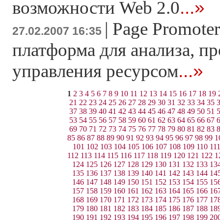
...»
возможности Web 2.0
|
Page Promoter
27.02.2007 16:35
платформа для анализа, п
...»
управления ресурсом
1
2
3
4
5
6
7
8
9
10
11
12
13
14
15
16
17
18
19
21
22
23
24
25
26
27
28
29
30
31
32
33
34
35
37
38
39
40
41
42
43
44
45
46
47
48
49
50
51
53
54
55
56
57
58
59
60
61
62
63
64
65
66
67
69
70
71
72
73
74
75
76
77
78
79
80
81
82
83
85
86
87
88
89
90
91
92
93
94
95
96
97
98
99
1
101
102
103
104
105
106
107
108
109
110
11
112
113
114
115
116
117
118
119
120
121
122
1
124
125
126
127
128
129
130
131
132
133
13
135
136
137
138
139
140
141
142
143
144
14
146
147
148
149
150
151
152
153
154
155
15
157
158
159
160
161
162
163
164
165
166
16
168
169
170
171
172
173
174
175
176
177
17
179
180
181
182
183
184
185
186
187
188
18
190
191
192
193
194
195
196
197
198
199
20