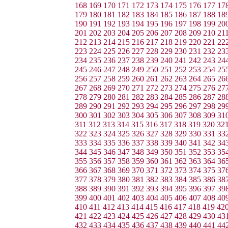
168
169
170
171
172
173
174
175
176
177
17
179
180
181
182
183
184
185
186
187
188
18
190
191
192
193
194
195
196
197
198
199
20
201
202
203
204
205
206
207
208
209
210
21
212
213
214
215
216
217
218
219
220
221
22
223
224
225
226
227
228
229
230
231
232
23
234
235
236
237
238
239
240
241
242
243
24
245
246
247
248
249
250
251
252
253
254
25
256
257
258
259
260
261
262
263
264
265
26
267
268
269
270
271
272
273
274
275
276
27
278
279
280
281
282
283
284
285
286
287
28
289
290
291
292
293
294
295
296
297
298
29
300
301
302
303
304
305
306
307
308
309
31
311
312
313
314
315
316
317
318
319
320
32
322
323
324
325
326
327
328
329
330
331
33
333
334
335
336
337
338
339
340
341
342
34
344
345
346
347
348
349
350
351
352
353
35
355
356
357
358
359
360
361
362
363
364
36
366
367
368
369
370
371
372
373
374
375
37
377
378
379
380
381
382
383
384
385
386
38
388
389
390
391
392
393
394
395
396
397
39
399
400
401
402
403
404
405
406
407
408
40
410
411
412
413
414
415
416
417
418
419
42
421
422
423
424
425
426
427
428
429
430
43
432
433
434
435
436
437
438
439
440
441
44