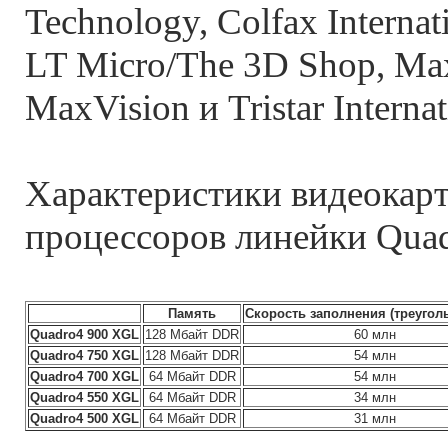
Technology, Colfax Internati
LT Micro/The 3D Shop, Max
MaxVision и Tristar Internat
Характеристики видеокарт 
процессоров линейки Qua
Память
Скорость заполнения (треугол
Quadro4 900 XGL
128 Мбайт DDR
60 млн
Quadro4 750 XGL
128 Мбайт DDR
54 млн
Quadro4 700 XGL
64 Мбайт DDR
54 млн
Quadro4 550 XGL
64 Мбайт DDR
34 млн
Quadro4 500 XGL
64 Мбайт DDR
31 млн