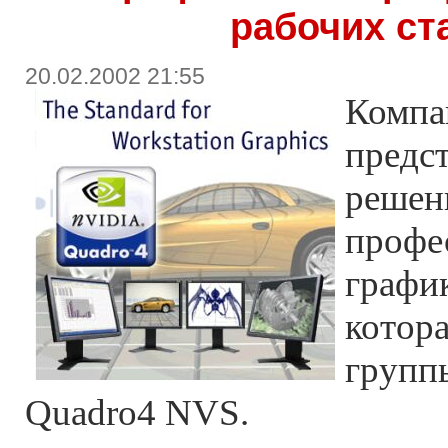
рабочих ст
20.02.2002 21:55
Компа
предс
решен
профе
график
котора
групп
Quadro4 NVS.