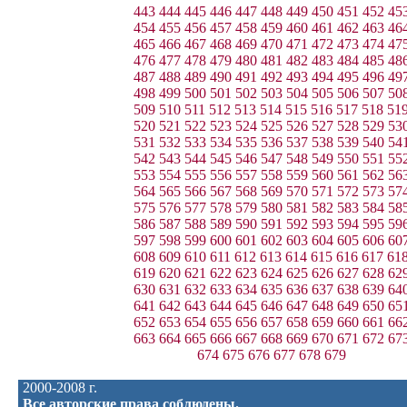
443
444
445
446
447
448
449
450
451
452
45
454
455
456
457
458
459
460
461
462
463
46
465
466
467
468
469
470
471
472
473
474
47
476
477
478
479
480
481
482
483
484
485
48
487
488
489
490
491
492
493
494
495
496
49
498
499
500
501
502
503
504
505
506
507
50
509
510
511
512
513
514
515
516
517
518
51
520
521
522
523
524
525
526
527
528
529
53
531
532
533
534
535
536
537
538
539
540
54
542
543
544
545
546
547
548
549
550
551
55
553
554
555
556
557
558
559
560
561
562
56
564
565
566
567
568
569
570
571
572
573
57
575
576
577
578
579
580
581
582
583
584
58
586
587
588
589
590
591
592
593
594
595
59
597
598
599
600
601
602
603
604
605
606
60
608
609
610
611
612
613
614
615
616
617
61
619
620
621
622
623
624
625
626
627
628
62
630
631
632
633
634
635
636
637
638
639
64
641
642
643
644
645
646
647
648
649
650
65
652
653
654
655
656
657
658
659
660
661
66
663
664
665
666
667
668
669
670
671
672
67
674
675
676
677
678
679
2000-2008 г.
Все авторские права соблюдены.