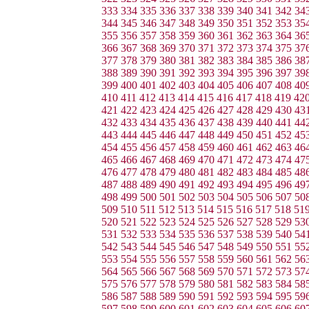
333
334
335
336
337
338
339
340
341
342
34
344
345
346
347
348
349
350
351
352
353
35
355
356
357
358
359
360
361
362
363
364
36
366
367
368
369
370
371
372
373
374
375
37
377
378
379
380
381
382
383
384
385
386
38
388
389
390
391
392
393
394
395
396
397
39
399
400
401
402
403
404
405
406
407
408
40
410
411
412
413
414
415
416
417
418
419
42
421
422
423
424
425
426
427
428
429
430
43
432
433
434
435
436
437
438
439
440
441
44
443
444
445
446
447
448
449
450
451
452
45
454
455
456
457
458
459
460
461
462
463
46
465
466
467
468
469
470
471
472
473
474
47
476
477
478
479
480
481
482
483
484
485
48
487
488
489
490
491
492
493
494
495
496
49
498
499
500
501
502
503
504
505
506
507
50
509
510
511
512
513
514
515
516
517
518
51
520
521
522
523
524
525
526
527
528
529
53
531
532
533
534
535
536
537
538
539
540
54
542
543
544
545
546
547
548
549
550
551
55
553
554
555
556
557
558
559
560
561
562
56
564
565
566
567
568
569
570
571
572
573
57
575
576
577
578
579
580
581
582
583
584
58
586
587
588
589
590
591
592
593
594
595
59
597
598
599
600
601
602
603
604
605
606
60