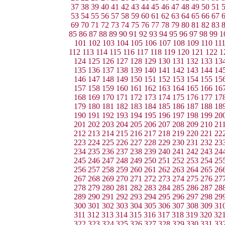
37
38
39
40
41
42
43
44
45
46
47
48
49
50
51
53
54
55
56
57
58
59
60
61
62
63
64
65
66
67
69
70
71
72
73
74
75
76
77
78
79
80
81
82
83
85
86
87
88
89
90
91
92
93
94
95
96
97
98
99
1
101
102
103
104
105
106
107
108
109
110
11
112
113
114
115
116
117
118
119
120
121
122
1
124
125
126
127
128
129
130
131
132
133
13
135
136
137
138
139
140
141
142
143
144
14
146
147
148
149
150
151
152
153
154
155
15
157
158
159
160
161
162
163
164
165
166
16
168
169
170
171
172
173
174
175
176
177
17
179
180
181
182
183
184
185
186
187
188
18
190
191
192
193
194
195
196
197
198
199
20
201
202
203
204
205
206
207
208
209
210
21
212
213
214
215
216
217
218
219
220
221
22
223
224
225
226
227
228
229
230
231
232
23
234
235
236
237
238
239
240
241
242
243
24
245
246
247
248
249
250
251
252
253
254
25
256
257
258
259
260
261
262
263
264
265
26
267
268
269
270
271
272
273
274
275
276
27
278
279
280
281
282
283
284
285
286
287
28
289
290
291
292
293
294
295
296
297
298
29
300
301
302
303
304
305
306
307
308
309
31
311
312
313
314
315
316
317
318
319
320
32
322
323
324
325
326
327
328
329
330
331
33