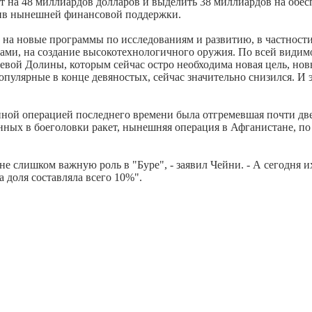
 на 48 миллиардов долларов и выделить 38 миллиардов на обес
отив нынешней финансовой поддержки.
 на новые программы по исследованиям и развитию, в частности
ами, на создание высокотехнологичного оружия. По всей видим
евой Долины, которым сейчас остро необходима новая цель, новы
пулярные в конце девяностых, сейчас значительно снизился. И э
ной операцией последнего времени была отгремевшая почти две
нных в боеголовки ракет, нынешняя операция в Афганистане, п
 слишком важную роль в "Буре", - заявил Чейни. - А сегодня их
 доля составляла всего 10%".