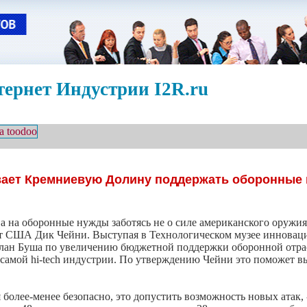
ернет Индустрии I2R.ru
вает Кремниевую Долину поддержать оборонные
а на оборонные нужды заботясь не о силе американского оружия
дент США Дик Чейни. Выступая в Технологическом музее инновац
лан Буша по увеличению бюджетной поддержки оборонной отра
я самой hi-tech индустрии. По утверждению Чейни это поможет 
олее-менее безопасно, это допустить возможность новых атак, -