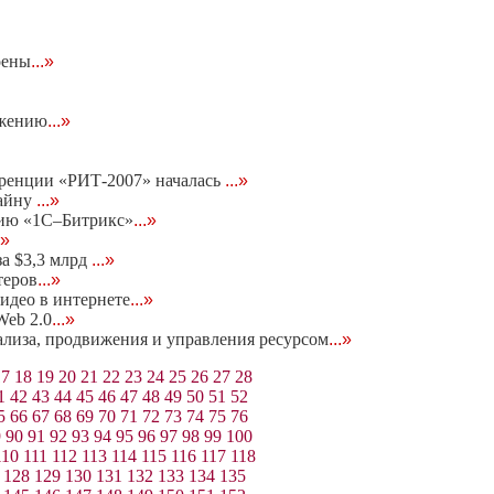
оены
...»
ижению
...»
еренции «РИТ-2007» началась
...»
тайну
...»
нию «1С–Битрикс»
...»
.»
за $3,3 млрд
...»
теров
...»
идео в интернете
...»
eb 2.0
...»
нализа, продвижения и управления ресурсом
...»
17
18
19
20
21
22
23
24
25
26
27
28
1
42
43
44
45
46
47
48
49
50
51
52
5
66
67
68
69
70
71
72
73
74
75
76
9
90
91
92
93
94
95
96
97
98
99
100
110
111
112
113
114
115
116
117
118
128
129
130
131
132
133
134
135