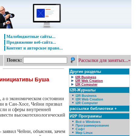
Малобюджетные сайты...
Продвижение веб-сайта...
Контент и авторское право...
Поиск:
Рассылки для занятых...»
Другие разделы
I2R Business
 инициативы Буша
I2R Web Creation
I2R Computer
I2R-Журналы
I2R Business
, а о экономическом состоянии
I2R Web Creation
I2R Computer
ии в Сан-Хосе, Чейни призвал
рассылки библиотеки +
сли и сферы внутренней
вывести высокотехнологический
И2Р Программы
Всё о Windows
Программирование
Софт
 заявил Чейни, объясняя, зачем
Мир Linux