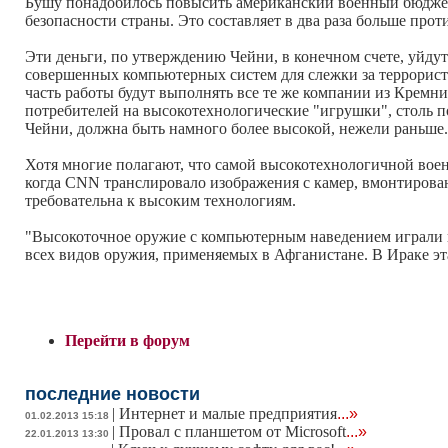
Бушу понадобилось повысить американский военный бюджет
безопасности страны. Это составляет в два раза больше пр
Эти деньги, по утверждению Чейни, в конечном счете, уйдут
совершенных компьютерных систем для слежки за террорист
часть работы будут выполнять все те же компании из Кремни
потребителей на высокотехнологические "игрушки", столь по
Чейни, должна быть намного более высокой, нежели раньше.
Хотя многие полагают, что самой высокотехнологичной воен
когда CNN транслировало изображения с камер, вмонтирова
требовательна к высоким технологиям.
"Высокоточное оружие с компьютерным наведением играли не
всех видов оружия, применяемых в Афганистане. В Ираке эта
Перейти в форум
последние новости
|
Интернет и малые предприятия
...»
01.02.2013 15:18
|
Провал с планшетом от Microsoft
...»
22.01.2013 13:30