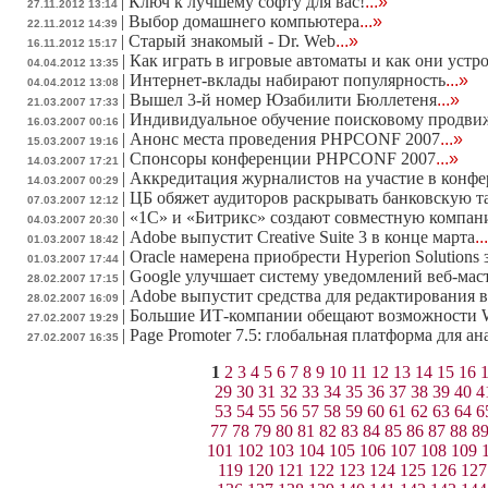
|
Ключ к лучшему софту для вас!
...»
27.11.2012 13:14
|
Выбор домашнего компьютера
...»
22.11.2012 14:39
|
Старый знакомый - Dr. Web
...»
16.11.2012 15:17
|
Как играть в игровые автоматы и как они устр
04.04.2012 13:35
|
Интернет-вклады набирают популярность
...»
04.04.2012 13:08
|
Вышел 3-й номер Юзабилити Бюллетеня
...»
21.03.2007 17:33
|
Индивидуальное обучение поисковому продв
16.03.2007 00:16
|
Анонс места проведения PHPCONF 2007
...»
15.03.2007 19:16
|
Спонсоры конференции PHPCONF 2007
...»
14.03.2007 17:21
|
Аккредитация журналистов на участие в конф
14.03.2007 00:29
|
ЦБ обяжет аудиторов раскрывать банковскую 
07.03.2007 12:12
|
«1С» и «Битрикс» создают совместную компа
04.03.2007 20:30
|
Adobe выпустит Creative Suite 3 в конце марта
..
01.03.2007 18:42
|
Oracle намерена приобрести Hyperion Solutions 
01.03.2007 17:44
|
Google улучшает систему уведомлений веб-мас
28.02.2007 17:15
|
Adobe выпустит средства для редактирования в
28.02.2007 16:09
|
Большие ИТ-компании обещают возможности W
27.02.2007 19:29
|
Page Promoter 7.5: глобальная платформа для а
27.02.2007 16:35
1
2
3
4
5
6
7
8
9
10
11
12
13
14
15
16
29
30
31
32
33
34
35
36
37
38
39
40
4
53
54
55
56
57
58
59
60
61
62
63
64
6
77
78
79
80
81
82
83
84
85
86
87
88
8
101
102
103
104
105
106
107
108
109
119
120
121
122
123
124
125
126
127