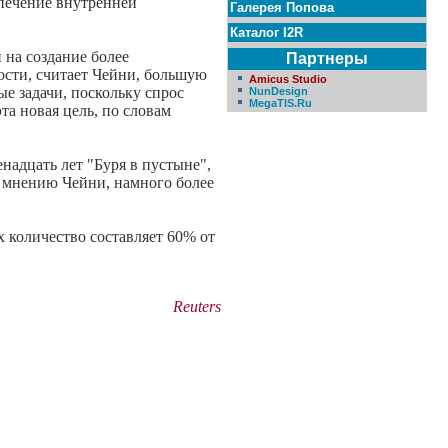
печение внутренней
Галерея Попова
Каталог I2R
 на создание более
Партнеры
ости, считает Чейни, большую
Amicus Studio
е задачи, поскольку спрос
NunDesign
MegaTIS.Ru
та новая цель, по словам
надцать лет "Буря в пустыне",
о мнению Чейни, намного более
 количество составляет 60% от
Reuters