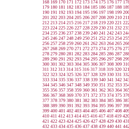
168
169
170
171
172
173
174
175
176
177
17
179
180
181
182
183
184
185
186
187
188
18
190
191
192
193
194
195
196
197
198
199
20
201
202
203
204
205
206
207
208
209
210
21
212
213
214
215
216
217
218
219
220
221
22
223
224
225
226
227
228
229
230
231
232
23
234
235
236
237
238
239
240
241
242
243
24
245
246
247
248
249
250
251
252
253
254
25
256
257
258
259
260
261
262
263
264
265
26
267
268
269
270
271
272
273
274
275
276
27
278
279
280
281
282
283
284
285
286
287
28
289
290
291
292
293
294
295
296
297
298
29
300
301
302
303
304
305
306
307
308
309
31
311
312
313
314
315
316
317
318
319
320
32
322
323
324
325
326
327
328
329
330
331
33
333
334
335
336
337
338
339
340
341
342
34
344
345
346
347
348
349
350
351
352
353
35
355
356
357
358
359
360
361
362
363
364
36
366
367
368
369
370
371
372
373
374
375
37
377
378
379
380
381
382
383
384
385
386
38
388
389
390
391
392
393
394
395
396
397
39
399
400
401
402
403
404
405
406
407
408
40
410
411
412
413
414
415
416
417
418
419
42
421
422
423
424
425
426
427
428
429
430
43
432
433
434
435
436
437
438
439
440
441
44