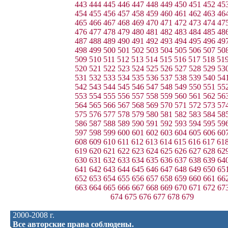
443
444
445
446
447
448
449
450
451
452
45
454
455
456
457
458
459
460
461
462
463
46
465
466
467
468
469
470
471
472
473
474
47
476
477
478
479
480
481
482
483
484
485
48
487
488
489
490
491
492
493
494
495
496
49
498
499
500
501
502
503
504
505
506
507
50
509
510
511
512
513
514
515
516
517
518
51
520
521
522
523
524
525
526
527
528
529
53
531
532
533
534
535
536
537
538
539
540
54
542
543
544
545
546
547
548
549
550
551
55
553
554
555
556
557
558
559
560
561
562
56
564
565
566
567
568
569
570
571
572
573
57
575
576
577
578
579
580
581
582
583
584
58
586
587
588
589
590
591
592
593
594
595
59
597
598
599
600
601
602
603
604
605
606
60
608
609
610
611
612
613
614
615
616
617
61
619
620
621
622
623
624
625
626
627
628
62
630
631
632
633
634
635
636
637
638
639
64
641
642
643
644
645
646
647
648
649
650
65
652
653
654
655
656
657
658
659
660
661
66
663
664
665
666
667
668
669
670
671
672
67
674
675
676
677
678
679
2000-2008 г.
Все авторские права соблюдены.