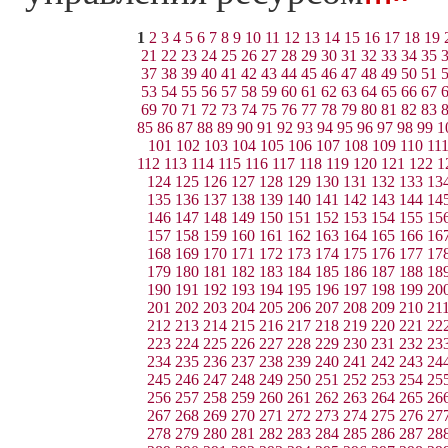
1
2
3
4
5
6
7
8
9
10
11
12
13
14
15
16
17
18
19
21
22
23
24
25
26
27
28
29
30
31
32
33
34
35
37
38
39
40
41
42
43
44
45
46
47
48
49
50
51
53
54
55
56
57
58
59
60
61
62
63
64
65
66
67
69
70
71
72
73
74
75
76
77
78
79
80
81
82
83
85
86
87
88
89
90
91
92
93
94
95
96
97
98
99
1
101
102
103
104
105
106
107
108
109
110
11
112
113
114
115
116
117
118
119
120
121
122
1
124
125
126
127
128
129
130
131
132
133
13
135
136
137
138
139
140
141
142
143
144
14
146
147
148
149
150
151
152
153
154
155
15
157
158
159
160
161
162
163
164
165
166
16
168
169
170
171
172
173
174
175
176
177
17
179
180
181
182
183
184
185
186
187
188
18
190
191
192
193
194
195
196
197
198
199
20
201
202
203
204
205
206
207
208
209
210
21
212
213
214
215
216
217
218
219
220
221
22
223
224
225
226
227
228
229
230
231
232
23
234
235
236
237
238
239
240
241
242
243
24
245
246
247
248
249
250
251
252
253
254
25
256
257
258
259
260
261
262
263
264
265
26
267
268
269
270
271
272
273
274
275
276
27
278
279
280
281
282
283
284
285
286
287
28