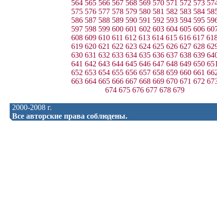
564
565
566
567
568
569
570
571
572
573
57
575
576
577
578
579
580
581
582
583
584
58
586
587
588
589
590
591
592
593
594
595
59
597
598
599
600
601
602
603
604
605
606
60
608
609
610
611
612
613
614
615
616
617
61
619
620
621
622
623
624
625
626
627
628
62
630
631
632
633
634
635
636
637
638
639
64
641
642
643
644
645
646
647
648
649
650
65
652
653
654
655
656
657
658
659
660
661
66
663
664
665
666
667
668
669
670
671
672
67
674
675
676
677
678
679
2000-2008 г.
Все авторские права соблюдены.