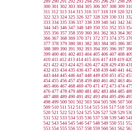
289
290
291
292
293
294
295
296
297
298
29
300
301
302
303
304
305
306
307
308
309
31
311
312
313
314
315
316
317
318
319
320
32
322
323
324
325
326
327
328
329
330
331
33
333
334
335
336
337
338
339
340
341
342
34
344
345
346
347
348
349
350
351
352
353
35
355
356
357
358
359
360
361
362
363
364
36
366
367
368
369
370
371
372
373
374
375
37
377
378
379
380
381
382
383
384
385
386
38
388
389
390
391
392
393
394
395
396
397
39
399
400
401
402
403
404
405
406
407
408
40
410
411
412
413
414
415
416
417
418
419
42
421
422
423
424
425
426
427
428
429
430
43
432
433
434
435
436
437
438
439
440
441
44
443
444
445
446
447
448
449
450
451
452
45
454
455
456
457
458
459
460
461
462
463
46
465
466
467
468
469
470
471
472
473
474
47
476
477
478
479
480
481
482
483
484
485
48
487
488
489
490
491
492
493
494
495
496
49
498
499
500
501
502
503
504
505
506
507
50
509
510
511
512
513
514
515
516
517
518
51
520
521
522
523
524
525
526
527
528
529
53
531
532
533
534
535
536
537
538
539
540
54
542
543
544
545
546
547
548
549
550
551
55
553
554
555
556
557
558
559
560
561
562
56