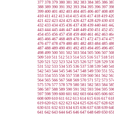
377
378
379
380
381
382
383
384
385
386
38
388
389
390
391
392
393
394
395
396
397
39
399
400
401
402
403
404
405
406
407
408
40
410
411
412
413
414
415
416
417
418
419
42
421
422
423
424
425
426
427
428
429
430
43
432
433
434
435
436
437
438
439
440
441
44
443
444
445
446
447
448
449
450
451
452
45
454
455
456
457
458
459
460
461
462
463
46
465
466
467
468
469
470
471
472
473
474
47
476
477
478
479
480
481
482
483
484
485
48
487
488
489
490
491
492
493
494
495
496
49
498
499
500
501
502
503
504
505
506
507
50
509
510
511
512
513
514
515
516
517
518
51
520
521
522
523
524
525
526
527
528
529
53
531
532
533
534
535
536
537
538
539
540
54
542
543
544
545
546
547
548
549
550
551
55
553
554
555
556
557
558
559
560
561
562
56
564
565
566
567
568
569
570
571
572
573
57
575
576
577
578
579
580
581
582
583
584
58
586
587
588
589
590
591
592
593
594
595
59
597
598
599
600
601
602
603
604
605
606
60
608
609
610
611
612
613
614
615
616
617
61
619
620
621
622
623
624
625
626
627
628
62
630
631
632
633
634
635
636
637
638
639
64
641
642
643
644
645
646
647
648
649
650
65