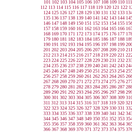
101
102
103
104
105
106
107
108
109
110
11
112
113
114
115
116
117
118
119
120
121
122
1
124
125
126
127
128
129
130
131
132
133
13
135
136
137
138
139
140
141
142
143
144
14
146
147
148
149
150
151
152
153
154
155
15
157
158
159
160
161
162
163
164
165
166
16
168
169
170
171
172
173
174
175
176
177
17
179
180
181
182
183
184
185
186
187
188
18
190
191
192
193
194
195
196
197
198
199
20
201
202
203
204
205
206
207
208
209
210
21
212
213
214
215
216
217
218
219
220
221
22
223
224
225
226
227
228
229
230
231
232
23
234
235
236
237
238
239
240
241
242
243
24
245
246
247
248
249
250
251
252
253
254
25
256
257
258
259
260
261
262
263
264
265
26
267
268
269
270
271
272
273
274
275
276
27
278
279
280
281
282
283
284
285
286
287
28
289
290
291
292
293
294
295
296
297
298
29
300
301
302
303
304
305
306
307
308
309
31
311
312
313
314
315
316
317
318
319
320
32
322
323
324
325
326
327
328
329
330
331
33
333
334
335
336
337
338
339
340
341
342
34
344
345
346
347
348
349
350
351
352
353
35
355
356
357
358
359
360
361
362
363
364
36
366
367
368
369
370
371
372
373
374
375
37