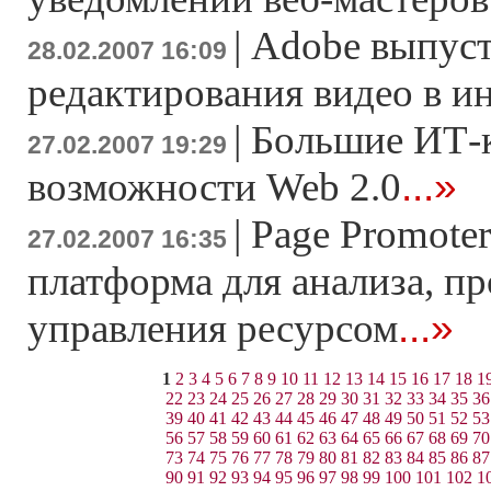
|
Adobe выпуст
28.02.2007 16:09
редактирования видео в и
|
Большие ИТ-
27.02.2007 19:29
...»
возможности Web 2.0
|
Page Promoter
27.02.2007 16:35
платформа для анализа, п
...»
управления ресурсом
1
2
3
4
5
6
7
8
9
10
11
12
13
14
15
16
17
18
1
22
23
24
25
26
27
28
29
30
31
32
33
34
35
36
39
40
41
42
43
44
45
46
47
48
49
50
51
52
53
56
57
58
59
60
61
62
63
64
65
66
67
68
69
70
73
74
75
76
77
78
79
80
81
82
83
84
85
86
87
90
91
92
93
94
95
96
97
98
99
100
101
102
1