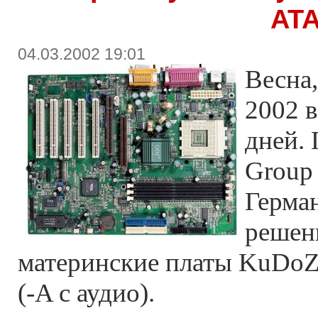
AT
04.03.2002 19:01
Весна
2002 в
дней.
Group 
Герма
решени
материнские платы KuDoZ
(-A с аудио).