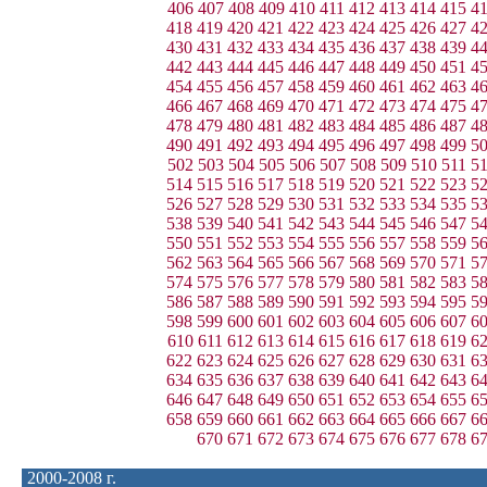
406
407
408
409
410
411
412
413
414
415
4
418
419
420
421
422
423
424
425
426
427
4
430
431
432
433
434
435
436
437
438
439
4
442
443
444
445
446
447
448
449
450
451
4
454
455
456
457
458
459
460
461
462
463
4
466
467
468
469
470
471
472
473
474
475
4
478
479
480
481
482
483
484
485
486
487
4
490
491
492
493
494
495
496
497
498
499
5
502
503
504
505
506
507
508
509
510
511
5
514
515
516
517
518
519
520
521
522
523
5
526
527
528
529
530
531
532
533
534
535
5
538
539
540
541
542
543
544
545
546
547
5
550
551
552
553
554
555
556
557
558
559
5
562
563
564
565
566
567
568
569
570
571
5
574
575
576
577
578
579
580
581
582
583
5
586
587
588
589
590
591
592
593
594
595
5
598
599
600
601
602
603
604
605
606
607
6
610
611
612
613
614
615
616
617
618
619
6
622
623
624
625
626
627
628
629
630
631
6
634
635
636
637
638
639
640
641
642
643
6
646
647
648
649
650
651
652
653
654
655
6
658
659
660
661
662
663
664
665
666
667
6
670
671
672
673
674
675
676
677
678
6
2000-2008 г.