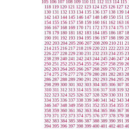
105
106
107
108
109
110
111
112
113
114
115
118
119
120
121
122
123
124
125
126
127
12
130
131
132
133
134
135
136
137
138
139
1
142
143
144
145
146
147
148
149
150
151
1
154
155
156
157
158
159
160
161
162
163
1
166
167
168
169
170
171
172
173
174
175
1
178
179
180
181
182
183
184
185
186
187
1
190
191
192
193
194
195
196
197
198
199
2
202
203
204
205
206
207
208
209
210
211
2
214
215
216
217
218
219
220
221
222
223
2
226
227
228
229
230
231
232
233
234
235
2
238
239
240
241
242
243
244
245
246
247
2
250
251
252
253
254
255
256
257
258
259
2
262
263
264
265
266
267
268
269
270
271
2
274
275
276
277
278
279
280
281
282
283
2
286
287
288
289
290
291
292
293
294
295
2
298
299
300
301
302
303
304
305
306
307
3
310
311
312
313
314
315
316
317
318
319
3
322
323
324
325
326
327
328
329
330
331
3
334
335
336
337
338
339
340
341
342
343
3
346
347
348
349
350
351
352
353
354
355
3
358
359
360
361
362
363
364
365
366
367
3
370
371
372
373
374
375
376
377
378
379
3
382
383
384
385
386
387
388
389
390
391
3
394
395
396
397
398
399
400
401
402
403
4