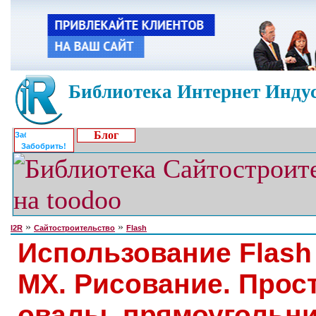
Библиотека Интернет Индус
Блог
Забобрить!
»
»
I2R
Сайтостроительство
Flash
Использование Flash
MX. Рисование. Прос
овалы, прямоугольни