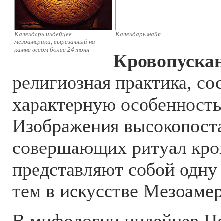
Календарь индейцев
Календарь майя
мезоамерики, вырезанный на
камне весом более 24 тонн
Кровопуска
религиозная практика, со
характерную особенность
Изображения высокопост
совершающих ритуал кро
представляют собой одну
тем в искусстве Мезоаме
В мифологии индейцев Ц