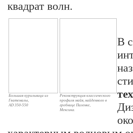
квадрат волн.
В 
ин
на
ст
те
Большая курильница из
Реконструкция классического
Гватемалы,
профиля майя, найденного в
Ди
AD 350-550
гробнице Паленке,
Мексика.
ок
характерным волновым о