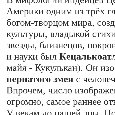
Америки одним из трёх г
богом-творцом мира, созд
культуры, владыкой стихи
звезды, близнецов, покро
и науки был
Кецалькоат
майя - Кукулькан). Он из
пернатого змея
с человеч
Впрочем, число изображе
огромно, самое раннее от
V векам до нашей эры. По