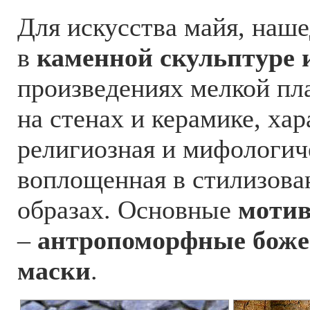
Для искусства майя, наш
в
каменной скульптуре 
произведениях мелкой пл
на стенах и керамике, ха
религиозная и мифологич
воплощенная в стилизов
образах. Основные
моти
–
антропоморфные божес
маски
.