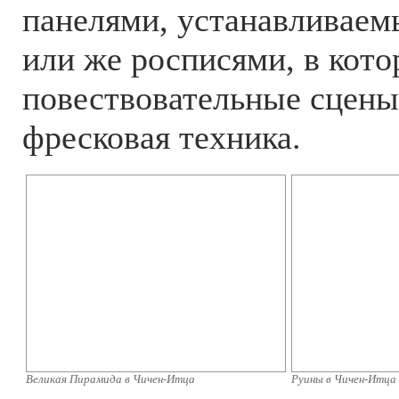
панелями, устанавливаем
или же росписями, в кот
повествовательные сцены
фресковая техника.
Великая Пирамида в Чичен-Итца
Руины в Чичен-Итца