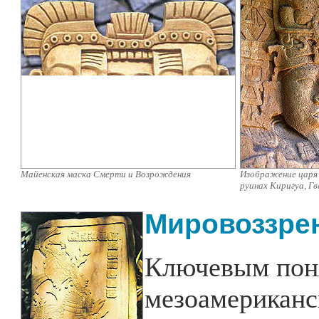
Майенская маска Смерти и Возрождения
Изображение царя 
руинах Киригуа, Г
Мировоззре
Ключевым поня
мезоамериканс