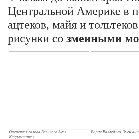
Центральной Америке в п
ацтеков, майя и тольтеко
рисунки со
змеиными м
Оперенная голова Великого Змея
Борис Валледжо. Змей ац
Кецалькоатля