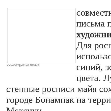
совмест
письма 
художн
Для рос
использ
синий, 
Реконструкция Тикаля
цвета. Л
стенные росписи майя со
городе Бонампак на терр
Мексики.