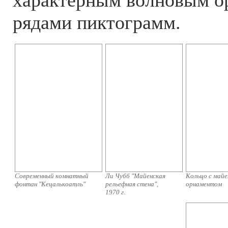
рядами пиктограмм.
Современный комнатный
Ли Чубб "Майенская
Кольцо с май
фонтан "Кецалькоатль"
рельефная стена",
орнаментом
1970 г.