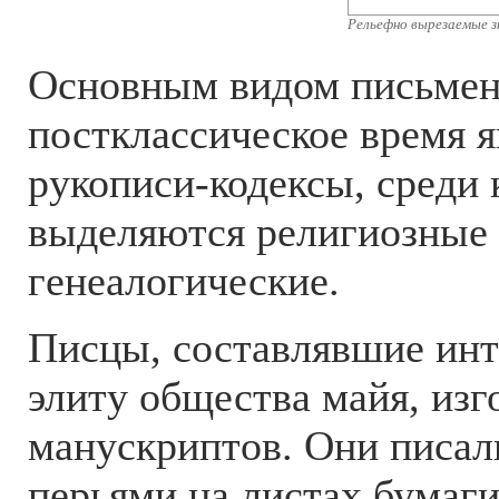
Рельефно вырезаемые з
Основным видом письмен
постклассическое время 
рукописи-кодексы, среди
выделяются религиозные 
генеалогические.
Писцы, составлявшие ин
элиту общества майя, изг
манускриптов. Они писал
перьями на листах бумаги