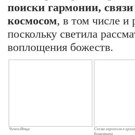
поиски гармонии, связи
космосом
, в том числе и
поскольку светила рассма
воплощения божеств.
Чичен-Итца
Схема акрополя в архи
Бонампака