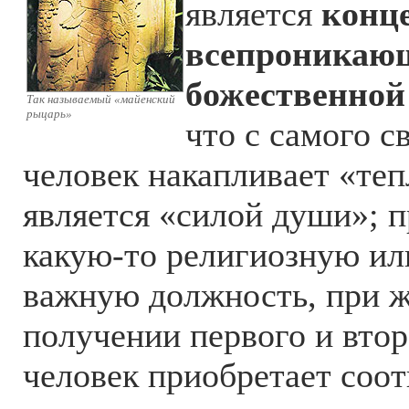
является
конц
всепроникаю
божественной
Так называемый «майенский
рыцарь»
что с самого с
человек накапливает «теп
является «силой души»; п
какую-то религиозную ил
важную должность, при ж
получении первого и втор
человек приобретает соо