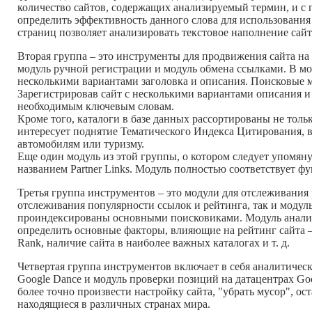
количество сайтов, содержащих анализируемый термин, и с
определить эффективность данного слова для использовани
страниц позволяет анализировать текстовое наполнение сайта
Вторая группа – это инструменты для продвижения сайта на 
модуль ручной регистрации и модуль обмена ссылками. В мо
несколькими вариантами заголовка и описания. Поисковые 
Зарегистрировав сайт с несколькими вариантами описания и 
необходимым ключевым словам.
Кроме того, каталоги в базе данных рассортированы не толь
интересует поднятие Тематического Индекса Цитирования, в
автомобилям или туризму.
Еще один модуль из этой группы, о котором следует упомяну
названием Partner Links. Модуль полностью соответствует ф
Третья группа инструментов – это модули для отслеживания 
отслеживания популярности ссылок и рейтинга, так и модул
проиндексированы основными поисковиками. Модуль анализа
определить основные факторы, влияющие на рейтинг сайта 
Rank, наличие сайта в наиболее важных каталогах и т. д.
Четвертая группа инструментов включает в себя аналитическ
Google Dance и модуль проверки позиций на датацентрах Go
более точно произвести настройку сайта, "убрать мусор", ос
находящиеся в различных странах мира.