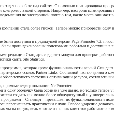
ия задач по работе над сайтом. С помощью планировщика прогр
 и контроля с вашей стороны. Например, настроив планировщик 
ведомления по электронной почте о том, какие места занимает в
а компании стала более гибкой. Теперь можно приобрести одну 
е были доступны в предыдущей версии Page Promoter 7.2, плюс
са были проиндексированы поисковыми роботами и доступны в в
мме редакции Стандарт, содержит модули для проверки работос
ики сайта Site Statistics.
программы, которая кроме функциональности версий Стандарт
партнерских ссылок Partner Links. Составной частью данного ком
й обзор текущего состояния оптимизации ресурса, составленный
а, промоменеджер компании NetPromoter:
r в одну оболочку была осознана уже давно, но только теперь у 
 хотели создать как можно более общедоступный и универсальны
кция программы – Стандарт – превышает по функциональности по
ь переписывать практически с нуля. Особое ударение делалось н
раммы на новую, ведь многие из наших клиентов работают со с