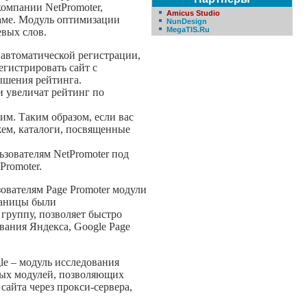
омпании NetPromoter,
Amicus Studio
аме. Модуль оптимизации
NunDesign
MegaTIS.Ru
евых слов.
ь автоматической регистрации,
гистрировать сайт с
ышения рейтинга.
и увеличат рейтинг по
им. Таким образом, если вас
жем, каталоги, посвященные
ьзователям NetPromoter под
Promoter.
зователям Page Promoter модули
раницы были
группу, позволяет быстро
ания Яндекса, Google Page
le – модуль исследования
ьных модулей, позволяющих
сайта через прокси-сервера,