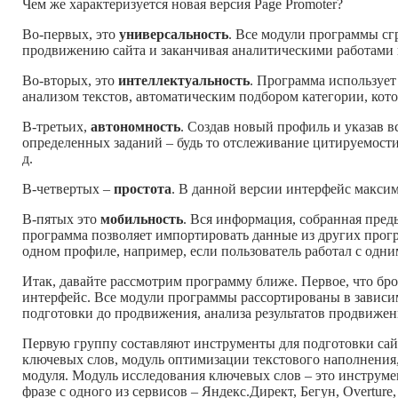
Чем же характеризуется новая версия Page Promoter?
Во-первых, это
универсальность
. Все модули программы сг
продвижению сайта и заканчивая аналитическими работами 
Во-вторых, это
интеллектуальность
. Программа используе
анализом текстов, автоматическим подбором категории, кото
В-третьих,
автономность
. Создав новый профиль и указав
определенных заданий – будь то отслеживание цитируемости 
д.
В-четвертых –
простота
. В данной версии интерфейс макси
В-пятых это
мобильность
. Вся информация, собранная пред
программа позволяет импортировать данные из других програм
одном профиле, например, если пользователь работал с одни
Итак, давайте рассмотрим программу ближе. Первое, что бро
интерфейс. Все модули программы рассортированы в зависим
подготовки до продвижения, анализа результатов продвижения
Первую группу составляют инструменты для подготовки сайт
ключевых слов, модуль оптимизации текстового наполнения,
модуля. Модуль исследования ключевых слов – это инструм
фразе с одного из сервисов – Яндекс.Директ, Бегун, Overtur