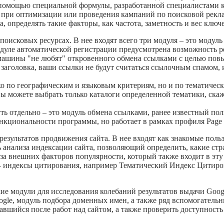
 помощью специальной формулы, разработанной специалистами к
я при оптимизации или проведения кампаний по поисковой рекл
, определять такие факторы, как частота, заметность и вес ключ
поисковых ресурсах. В нее входят всего три модуля – это модул
дуле автоматической регистрации предусмотрена возможность ре
машины "не любят" откровенного обмена ссылками с целью пов
заголовка, ваши ссылки не будут считаться ссылочным спамом, 
ко по географическим и языковым критериям, но и по тематическ
ы можете выбрать только каталоги определенной тематики, ска
ть отдельно – это модуль обмена ссылками, ранее известный пол
ункциональности программы, но работает в рамках профиля Page 
результатов продвижения сайта. В нее входят как знакомые поль
ь анализа индексации сайта, позволяющий определить, какие ст
 внешних факторов популярности, который также входит в эту 
– индексы цитирования, например Тематический Индекс Цитиров
ие модули для исследования колебаний результатов выдачи Goog
ogle, модуль подбора доменных имен, а также ряд вспомогател
тавшийся после работ над сайтом, а также проверить доступность 