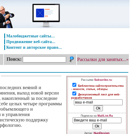
Малобюджетные сайты...
Продвижение веб-сайта...
Контент и авторское право...
Поиск:
Рассылки для занятых...»
Рассылки
Subscribe.ru
:
Библиотека сайтостроительства
 последних веяний и
- новости, статьи, обзоры
омнения, выход новой версии
Дискуссионный лист для web-
, накопленный за последние
разработчиков
в себе целых четыре программы
сеобъемлющего и
я и управления
Подписка на
MailList.Ru
вистическую поддержку
орфологию.
NunDesign
Автор: