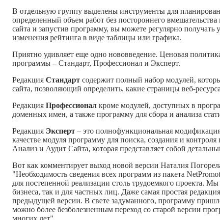
В отдельную группу выделены инструменты для планирован
определенный объем работ без постороннего вмешательства
сайта и запустив программу, вы можете регулярно получать у
изменения рейтинга в виде таблицы или графика.
Приятно удивляет еще одно нововведение. Ценовая политик
программы – Стандарт, Профессионал и Эксперт.
Редакция
Стандарт
содержит полный набор модулей, которы
сайта, позволяющий определить, какие страницы веб-ресур
Редакция
Профессионал
кроме модулей, доступных в програ
доменных имен, а также программу для сбора и анализа статист
Редакция
Эксперт
– это полнофункциональная модификация 
качестве модуля программу для поиска, создания и контроля 
Анализ и Аудит Сайта, которая представляет собой детальны
Вот как комментирует выход новой версии Наталия Погорел
"Необходимость сведения всех программ из пакета NetPromote
для постепенной реализации столь трудоемкого проекта. Мы
бизнеса, так и для частных лиц. Даже самая простая реда
предыдущей версии. В свете задуманного, программу пришлос
можно более безболезненным переход со старой версии прог
многих лет".