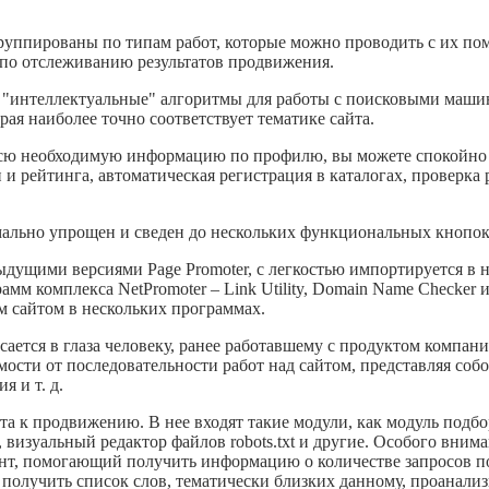
руппированы по типам работ, которые можно проводить с их по
по отслеживанию результатов продвижения.
т "интеллектуальные" алгоритмы для работы с поисковыми маши
рая наиболее точно соответствует тематике сайта.
 всю необходимую информацию по профилю, вы можете спокойно
и рейтинга, автоматическая регистрация в каталогах, проверка 
мально упрощен и сведен до нескольких функциональных кнопок
ыдущими версиями Page Promoter, с легкостью импортируется в н
м комплекса NetPromoter – Link Utility, Domain Name Checker и P
м сайтом в нескольких программах.
сается в глаза человеку, ранее работавшему с продуктом компан
ости от последовательности работ над сайтом, представляя соб
 и т. д.
а к продвижению. В нее входят такие модули, как модуль подбо
 визуальный редактор файлов robots.txt и другие. Особого вним
ент, помогающий получить информацию о количестве запросов п
e, получить список слов, тематически близких данному, проанали