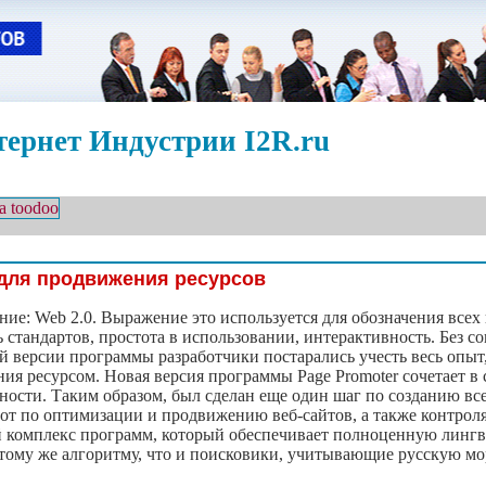
ернет Индустрии I2R.ru
 для продвижения ресурсов
ие: Web 2.0. Выражение это используется для обозначения всех
стандартов, простота в использовании, интерактивность. Без с
ой версии программы разработчики постарались учесть весь опыт
ния ресурсом. Новая версия программы Page Promoter сочетает 
льности. Таким образом, был сделан еще один шаг по созданию в
от по оптимизации и продвижению веб-сайтов, а также контрол
й комплекс программ, который обеспечивает полноценную линг
о тому же алгоритму, что и поисковики, учитывающие русскую м