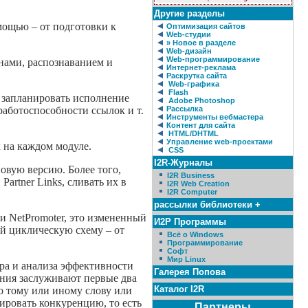
Другие разделы
мощью – от подготовки к
Оптимизация сайтов
Web-студии
» Новое в разделе
Web-дизайн
Web-программирование
нами, распознаванием и
Интернет-реклама
Раскрутка сайта
Web-графика
Flash
 запланировать исполнение
Adobe Photoshop
работоспособности ссылок и т.
Рассылка
Инструменты вебмастера
Контент для сайта
HTML/DHTML
Управление web-проектами
 на каждом модуле.
CSS
I2R-Журналы
овую версию. Более того,
I2R Business
artner Links, сливать их в
I2R Web Creation
I2R Computer
рассылки библиотеки +
ии NetPromoter, это измененный
И2Р Программы
ой циклическую схему – от
Всё о Windows
Программирование
Софт
Мир Linux
ра и анализа эффективности
Галерея Попова
ания заслуживают первые два
Каталог I2R
о тому или иному слову или
зировать конкуренцию, то есть
Партнеры