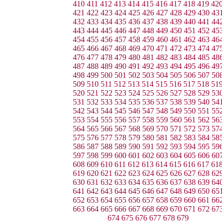
410
411
412
413
414
415
416
417
418
419
42
421
422
423
424
425
426
427
428
429
430
43
432
433
434
435
436
437
438
439
440
441
44
443
444
445
446
447
448
449
450
451
452
45
454
455
456
457
458
459
460
461
462
463
46
465
466
467
468
469
470
471
472
473
474
47
476
477
478
479
480
481
482
483
484
485
48
487
488
489
490
491
492
493
494
495
496
49
498
499
500
501
502
503
504
505
506
507
50
509
510
511
512
513
514
515
516
517
518
51
520
521
522
523
524
525
526
527
528
529
53
531
532
533
534
535
536
537
538
539
540
54
542
543
544
545
546
547
548
549
550
551
55
553
554
555
556
557
558
559
560
561
562
56
564
565
566
567
568
569
570
571
572
573
57
575
576
577
578
579
580
581
582
583
584
58
586
587
588
589
590
591
592
593
594
595
59
597
598
599
600
601
602
603
604
605
606
60
608
609
610
611
612
613
614
615
616
617
61
619
620
621
622
623
624
625
626
627
628
62
630
631
632
633
634
635
636
637
638
639
64
641
642
643
644
645
646
647
648
649
650
65
652
653
654
655
656
657
658
659
660
661
66
663
664
665
666
667
668
669
670
671
672
67
674
675
676
677
678
679