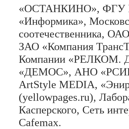
«ОСТАНКИНО», ФГУ
«Информика», Московс
соотечественника, ОА
ЗАО «Компания ТрансТ
Компании «РЕЛКОМ. Де
«ДЕМОС», АНО «РСИЦ
ArtStyle MEDIA, «Эни
(yellowpages.ru), Лабо
Касперского, Сеть инт
Cafemax.