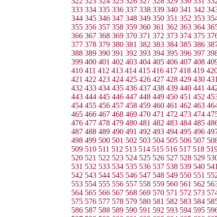
322
323
324
325
326
327
328
329
330
331
33
333
334
335
336
337
338
339
340
341
342
34
344
345
346
347
348
349
350
351
352
353
35
355
356
357
358
359
360
361
362
363
364
36
366
367
368
369
370
371
372
373
374
375
37
377
378
379
380
381
382
383
384
385
386
38
388
389
390
391
392
393
394
395
396
397
39
399
400
401
402
403
404
405
406
407
408
40
410
411
412
413
414
415
416
417
418
419
42
421
422
423
424
425
426
427
428
429
430
43
432
433
434
435
436
437
438
439
440
441
44
443
444
445
446
447
448
449
450
451
452
45
454
455
456
457
458
459
460
461
462
463
46
465
466
467
468
469
470
471
472
473
474
47
476
477
478
479
480
481
482
483
484
485
48
487
488
489
490
491
492
493
494
495
496
49
498
499
500
501
502
503
504
505
506
507
50
509
510
511
512
513
514
515
516
517
518
51
520
521
522
523
524
525
526
527
528
529
53
531
532
533
534
535
536
537
538
539
540
54
542
543
544
545
546
547
548
549
550
551
55
553
554
555
556
557
558
559
560
561
562
56
564
565
566
567
568
569
570
571
572
573
57
575
576
577
578
579
580
581
582
583
584
58
586
587
588
589
590
591
592
593
594
595
59