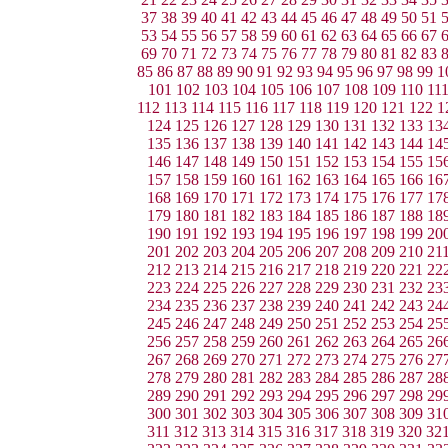
37
38
39
40
41
42
43
44
45
46
47
48
49
50
51
53
54
55
56
57
58
59
60
61
62
63
64
65
66
67
69
70
71
72
73
74
75
76
77
78
79
80
81
82
83
85
86
87
88
89
90
91
92
93
94
95
96
97
98
99
1
101
102
103
104
105
106
107
108
109
110
11
112
113
114
115
116
117
118
119
120
121
122
1
124
125
126
127
128
129
130
131
132
133
13
135
136
137
138
139
140
141
142
143
144
14
146
147
148
149
150
151
152
153
154
155
15
157
158
159
160
161
162
163
164
165
166
16
168
169
170
171
172
173
174
175
176
177
17
179
180
181
182
183
184
185
186
187
188
18
190
191
192
193
194
195
196
197
198
199
20
201
202
203
204
205
206
207
208
209
210
21
212
213
214
215
216
217
218
219
220
221
22
223
224
225
226
227
228
229
230
231
232
23
234
235
236
237
238
239
240
241
242
243
24
245
246
247
248
249
250
251
252
253
254
25
256
257
258
259
260
261
262
263
264
265
26
267
268
269
270
271
272
273
274
275
276
27
278
279
280
281
282
283
284
285
286
287
28
289
290
291
292
293
294
295
296
297
298
29
300
301
302
303
304
305
306
307
308
309
31
311
312
313
314
315
316
317
318
319
320
32