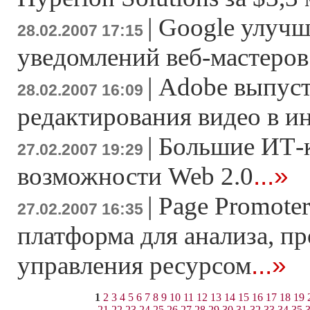
|
Google улучш
28.02.2007 17:15
уведомлений веб-мастеров
|
Adobe выпуст
28.02.2007 16:09
редактирования видео в и
|
Большие ИТ-
27.02.2007 19:29
...»
возможности Web 2.0
|
Page Promoter
27.02.2007 16:35
платформа для анализа, п
...»
управления ресурсом
1
2
3
4
5
6
7
8
9
10
11
12
13
14
15
16
17
18
19
21
22
23
24
25
26
27
28
29
30
31
32
33
34
35