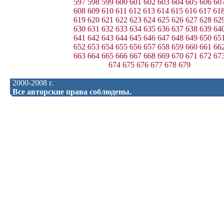
597
598
599
600
601
602
603
604
605
606
60
608
609
610
611
612
613
614
615
616
617
61
619
620
621
622
623
624
625
626
627
628
62
630
631
632
633
634
635
636
637
638
639
64
641
642
643
644
645
646
647
648
649
650
65
652
653
654
655
656
657
658
659
660
661
66
663
664
665
666
667
668
669
670
671
672
67
674
675
676
677
678
679
2000-2008 г.
Все авторские права соблюдены.